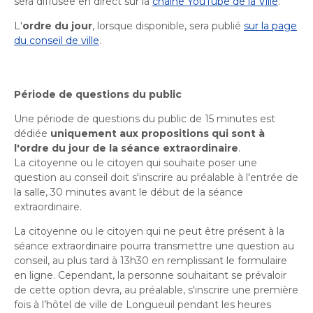
sera diffusée en direct sur la
chaîne YouTube de la Ville
.
Activités littéraires
Histoire et patrimoine
Sécurité publique
Écocentres
Transition socioécologique et mobilité
L'
ordre du jour
, lorsque disponible, sera publié
sur la page
Écocentres
Loisir et vie communautaire
Transition socioécologique et mobilité
du conseil de ville
.
Loisir et vie communautaire
Info-Travaux
Arbres, plantes et pelouse
Activités éducatives et de
Info-Travaux
Vie démocratique
Parcs et espaces verts
Arbres, plantes et pelouse
Service de police
Parcs et espaces verts
Matières résiduelles et collectes
loisirs
Service de police
Biodiversité et milieux naturels
Matières résiduelles et collectes
Sports et saines habitudes de vie
Période de questions du public
Biodiversité et milieux naturels
Service sécurité incendie
Entreprises
Sports et saines habitudes de vie
Stationnements municipaux
Service sécurité incendie
Élus
Lutte aux changements climatiques
Stationnements municipaux
Une période de questions du public de 15 minutes est
Reconnaissance et soutien des organismes
Activités sportives et plein
Élus
Lutte aux changements climatiques
Sécurisation des rues locales
Reconnaissance et soutien des organismes
dédiée
uniquement aux propositions qui sont à
Voie publique
Sécurisation des rues locales
Demande d'accès à l'information
Mobilité durable
air
À propos de la Ville
Voie publique
l'ordre du jour de la séance extraordinaire
.
Bénévolat
Demande d'accès à l'information
Mobilité durable
Développement économique
Ouvre
La citoyenne ou le citoyen qui souhaite poser une
Bénévolat
Développement économique
Instances décisionnelles
Verdissement et travaux de foresterie
question au conseil doit s'inscrire au préalable à l'entrée de
dans
Lutte à l'itinérance
Instances décisionnelles
Verdissement et travaux de foresterie
Développement immobilier
Arts de la scène, spectacles
Ouvre
la salle, 30 minutes avant le début de la séance
Lutte à l'itinérance
une
Développement immobilier
Actualités et publications
Participation citoyenne
extraordinaire.
dans
nouvelle
et festivals
Actualités et publications
Participation citoyenne
Fournisseurs
une
Fournisseurs
fenêtre
Administration municipale
Procès-verbaux
La citoyenne ou le citoyen qui ne peut être présent à la
nouvelle
Administration municipale
Procès-verbaux
Gestion des matières résiduelles
séance extraordinaire pourra transmettre une question au
Calendrier des événements
Gestion des matières résiduelles
fenêtre
Approvisionnement
conseil,
Projets particuliers
au plus tard à 13h30
en remplissant le formulaire
Ouvre
Approvisionnement
Projets particuliers
en ligne. Cependant, la personne souhaitant se prévaloir
dans
de cette option devra, au préalable,
Bureau de l’éthique et de l’inspection
s'inscrire
une première
Règlements municipaux
une
Ouvre
contractuelle
Règlements municipaux
fois à l’hôtel de ville de Longueuil pendant les heures