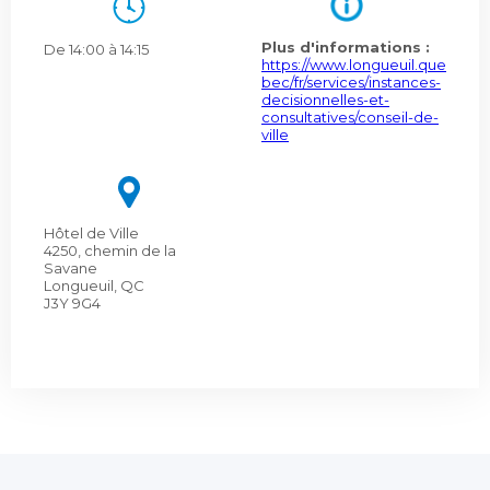
Plus d'informations :
De 14:00 à 14:15
https://www.longueuil.que
bec/fr/services/instances-
decisionnelles-et-
consultatives/conseil-de-
ville
Hôtel de Ville
4250, chemin de la
Savane
Longueuil, QC
J3Y 9G4