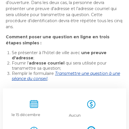
Bureau de l’éthique et de l’inspection
nouvelle
d’ouverture. Dans les deux cas, la personne devra
dans
contractuelle
Bureau protecteur citoyen
présenter une preuve d'adresse et l’adresse courriel qui
fenêtre
une
Bureau protecteur citoyen
sera utilisée pour transmettre sa question. Cette
nouvelle
procédure d’identification devra être répétée tous les cinq
Centre-ville de Longueuil
fenêtre
Centre-ville de Longueuil
ans.
Cour municipale et contravention
Comment poser une question en ligne en trois
Cour municipale et contravention
étapes simples :
Gouvernance et saine gestion
Gouvernance et saine gestion
Se présenter à l’hôtel de ville avec
une preuve
Office de participation publique de Longueuil
d'adresse
;
Ouvre
Fournir l'
adresse courriel
qui sera utilisée pour
Office de participation publique de Longueuil
dans
transmettre sa question;
Politiques municipales
Remplir le formulaire
Transmettre une question à une
une
Politiques municipales
séance du conseil
.
nouvelle
Réclamations
Réclamations
fenêtre
Vérificatrice générale
Vérificatrice générale
le 15 décembre
Aucun