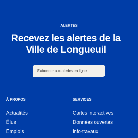
ALERTES
Recevez les alertes de la
Ville de Longueuil
S'abonner aux alertes en ligne
S'abonner aux alertes en ligne
À PROPOS
SERVICES
Actualités
Cartes interactives
Ouvre
Élus
Données ouvertes
dans
Ouvre
une
Emplois
Info-travaux
dans