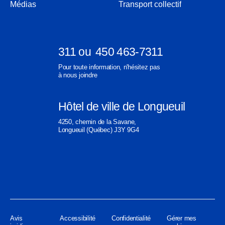
nouvelle
une
Médias
Transport collectif
fenêtre
nouvelle
fenêtre
311
ou
450 463-7311
Ouvre
Ouvre
Pour toute information, n'hésitez pas
dans
dans
à nous joindre
une
une
nouvelle
nouvelle
Hôtel de ville de Longueuil
fenêtre
fenêtre
Ouvre
4250, chemin de la Savane,
dans
Longueuil (Québec) J3Y 9G4
une
nouvelle
fenêtre
Avis
Accessibilité
Confidentialité
Gérer mes