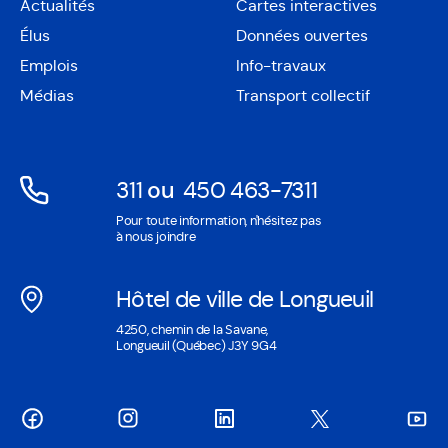
Actualités
Cartes interactives
Ouvre
Élus
Données ouvertes
dans
Ouvre
une
Emplois
Info-travaux
dans
nouvelle
une
Médias
Transport collectif
fenêtre
nouvelle
fenêtre
311
ou
450 463-7311
Ouvre
Ouvre
Pour toute information, n'hésitez pas
dans
dans
à nous joindre
une
une
nouvelle
nouvelle
Hôtel de ville de Longueuil
fenêtre
fenêtre
Ouvre
4250, chemin de la Savane,
dans
Longueuil (Québec) J3Y 9G4
une
nouvelle
fenêtre