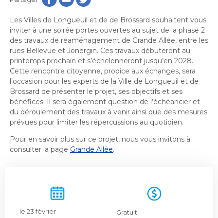
Histoire et patrimoine
Sécurité publique
Activités littéraires
Écocentres
Transition socioécologique et mobilité
Écocentres
Loisir et vie communautaire
Les Villes de Longueuil et de de Brossard souhaitent vous
Transition socioécologique et mobilité
Loisir et vie communautaire
Info-Travaux
inviter à une soirée portes ouvertes au sujet de la phase 2
Arbres, plantes et pelouse
Info-Travaux
Vie démocratique
Activités éducatives et de
des travaux de réaménagement de Grande Allée, entre les
Parcs et espaces verts
Arbres, plantes et pelouse
Service de police
Parcs et espaces verts
rues Bellevue et Jonergin. Ces travaux débuteront au
Matières résiduelles et collectes
Service de police
loisirs
Biodiversité et milieux naturels
Matières résiduelles et collectes
printemps prochain et s’échelonneront jusqu’en 2028.
Sports et saines habitudes de vie
Biodiversité et milieux naturels
Service sécurité incendie
Entreprises
Sports et saines habitudes de vie
Cette rencontre citoyenne, propice aux échanges, sera
Stationnements municipaux
Service sécurité incendie
Élus
Lutte aux changements climatiques
Stationnements municipaux
l’occasion pour les experts de la Ville de Longueuil et de
Reconnaissance et soutien des organismes
Élus
Lutte aux changements climatiques
Activités sportives et plein
Sécurisation des rues locales
Brossard de présenter le projet, ses objectifs et ses
Reconnaissance et soutien des organismes
Voie publique
Sécurisation des rues locales
Demande d'accès à l'information
Mobilité durable
À propos de la Ville
air
bénéfices. Il sera également question de l’échéancier et
Voie publique
Bénévolat
Demande d'accès à l'information
Mobilité durable
Développement économique
du déroulement des travaux à venir ainsi que des mesures
Bénévolat
Ouvre
Développement économique
Instances décisionnelles
Verdissement et travaux de foresterie
prévues pour limiter les répercussions au quotidien.
Lutte à l'itinérance
dans
Instances décisionnelles
Verdissement et travaux de foresterie
Développement immobilier
Arts de la scène, spectacles
Lutte à l'itinérance
Ouvre
une
Développement immobilier
Actualités et publications
Participation citoyenne
Pour en savoir plus sur ce projet, nous vous invitons à
dans
Actualités et publications
nouvelle
Participation citoyenne
et festivals
Fournisseurs
consulter la page
Grande Allée
.
une
Fournisseurs
Administration municipale
fenêtre
Procès-verbaux
Administration municipale
nouvelle
Procès-verbaux
Gestion des matières résiduelles
Gestion des matières résiduelles
Calendrier des événements
Approvisionnement
fenêtre
Projets particuliers
Ouvre
Approvisionnement
Projets particuliers
dans
Bureau de l’éthique et de l’inspection
Règlements municipaux
une
contractuelle
Règlements municipaux
Ouvre
le 23 février
Gratuit