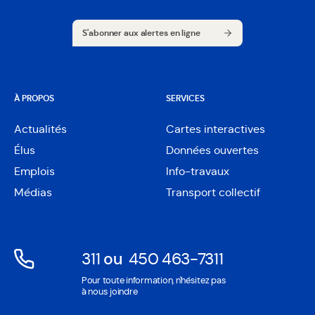
S'abonner aux alertes en ligne
S'abonner aux alertes en ligne
À PROPOS
SERVICES
Actualités
Cartes interactives
Ouvre
Élus
Données ouvertes
dans
Ouvre
une
Emplois
Info-travaux
dans
nouvelle
une
Médias
Transport collectif
fenêtre
nouvelle
fenêtre
311
ou
450 463-7311
Ouvre
Ouvre
Pour toute information, n'hésitez pas
dans
dans
à nous joindre
une
une