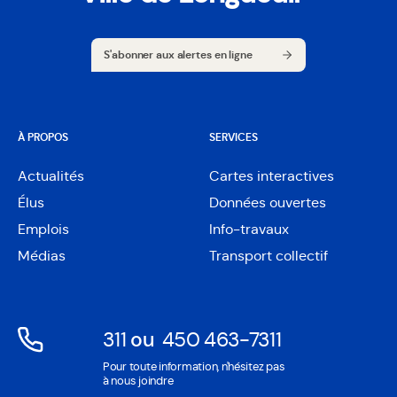
S'abonner aux alertes en ligne
S'abonner aux alertes en ligne
À PROPOS
SERVICES
Actualités
Cartes interactives
Ouvre
Élus
Données ouvertes
dans
Ouvre
une
Emplois
Info-travaux
dans
nouvelle
une
Médias
Transport collectif
fenêtre
nouvelle
fenêtre
311
ou
450 463-7311
Ouvre
Ouvre
Pour toute information, n'hésitez pas
dans
dans
à nous joindre
une
une