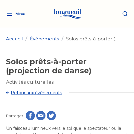
Menu
Logo
Fermer
de
la
Ville
Accueil
/
Événements
/
Solos prêts-à-porter (...
de
Longueuil
Ma ville, ma propriété
Solos prêts-à-porter
lien
vers
(projection de danse)
Loisirs et culture
l'accueil
Aménagement et urbanisme
Aménagement et urbanisme
Activités culturelles
Rôle d'évaluation
Services de proximité
Quoi faire à Longueuil
Retour aux événements
Rôle d'évaluation
Arts et culture
Arts et culture
Taxes
Taxes
Bibliothèques
Transition socioécologique
Activités artistiques et
Bibliothèques
Déneigement
Partager
Déneigement
et mobilité
culturelles
Développement social
Développement social
Eau
Un faisceau lumineux vers le sol que le spectateur ou la
Eau
Histoire et patrimoine