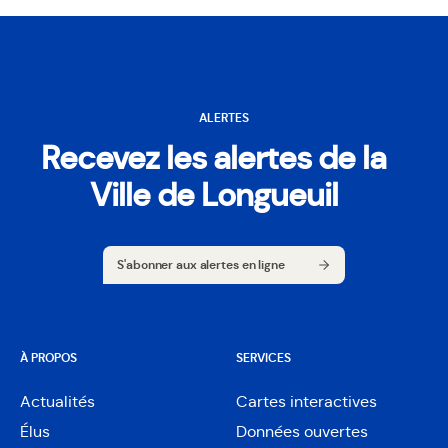
ALERTES
Recevez les alertes de la
Ville de Longueuil
S'abonner aux alertes en ligne
S'abonner aux alertes en ligne
À PROPOS
SERVICES
Actualités
Cartes interactives
Ouvre
Élus
Données ouvertes
dans
Ouvre