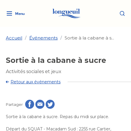
Menu
Logo
Fermer
de
la
Ville
Accueil
/
Événements
/
Sortie à la cabane à s...
de
Longueuil
Ma ville, ma propriété
Sortie à la cabane à sucre
lien
vers
Loisirs et culture
Activités sociales et jeux
l'accueil
Aménagement et urbanisme
Aménagement et urbanisme
Retour aux événements
Rôle d'évaluation
Services de proximité
Quoi faire à Longueuil
Rôle d'évaluation
Arts et culture
Arts et culture
Taxes
Taxes
Partager
Bibliothèques
Transition socioécologique
Activités artistiques et
Bibliothèques
Déneigement
Sortie à la cabane à sucre. Repas du midi sur place.
Déneigement
et mobilité
culturelles
Développement social
Développement social
Eau
Départ du SQUAT - Macadam Sud : 2255 rue Cartier,
Eau
Histoire et patrimoine