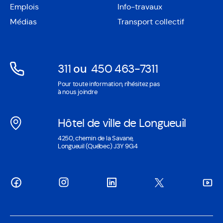
une
Emplois
Info-travaux
dans
nouvelle
une
Médias
Transport collectif
fenêtre
nouvelle
fenêtre
311
ou
450 463-7311
Ouvre
Ouvre
Pour toute information, n'hésitez pas
dans
dans
à nous joindre
une
une
nouvelle
nouvelle
Hôtel de ville de Longueuil
fenêtre
fenêtre
Ouvre
4250, chemin de la Savane,
dans
Longueuil (Québec) J3Y 9G4
une
nouvelle
fenêtre