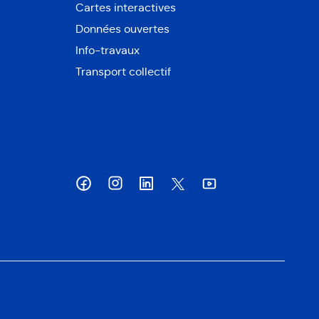
Cartes interactives
Ouvre
Données ouvertes
dans
Ouvre
une
Info-travaux
dans
nouvelle
une
Transport collectif
fenêtre
nouvelle
fenêtre