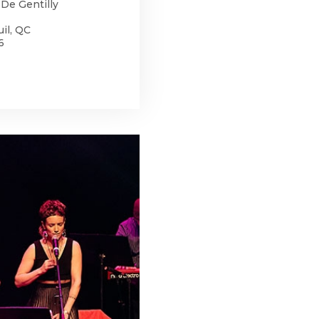
 De Gentilly
il, QC
6