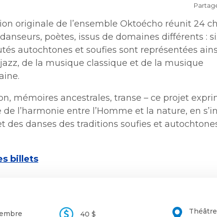
collectes
Lutte aux changements
Partag
Stationnements municip
 plein air
Bénévolat
Mobilité durable
climatiques
Stationnements municip
Lutte à l'itinérance
ion originale de l’ensemble Oktoécho réunit 24 c
Mobilité durable
Voie publique
Lutte à l'itinérance
Verdissement et travaux 
danseurs, poètes, issus de domaines différents : s
Voie publique
Service sécurité incendie
foresterie
ctacles et festivals
s autochtones et soufies sont représentées ains
Sécurisation des rues loca
Verdissement et travaux 
Sécurisation des rues loca
jazz, de la musique classique et de la musique
foresterie
aine.
Participation citoyenne
nements
Procès-verbaux
n, mémoires ancestrales, transe – ce projet expr
Procès-verbaux
Projets particuliers
 de l’harmonie entre l’Homme et la nature, en s’i
Ouvre
Fournisseurs
Projets particuliers
fenêtre
t des danses des traditions soufies et autochtone
Gestion des matières
dans
nouvelle
Règlements municipaux
résiduelles
une
Règlements municipaux
fenêtre
Gestion des matières
nouvelle
résiduelles
Cour municipale et
s billets
fenêtre
Gouvernance et saine ges
contravention
Gouvernance et saine ges
Office de participation pu
de Longueuil
Ouvre
Office de participation pu
dans
de Longueuil
Théâtre 
Politiques municipales
cembre
40 $