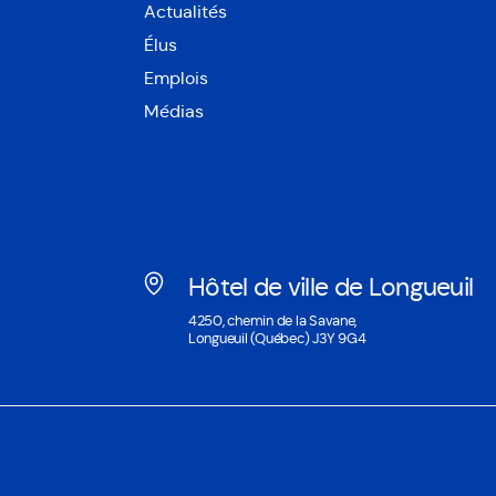
Actualités
Élus
Emplois
Médias
Hôtel de ville de Longueuil
Ouvre
4250, chemin de la Savane,
dans
Longueuil (Québec) J3Y 9G4
une
nouvelle
fenêtre