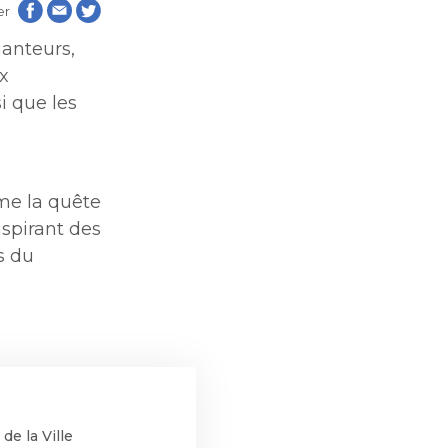
er
aux
aux
hanteurs,
de
ix
i que les
les
de
les
ime la quête
nspirant des
s du
tion
tion
blique
blique
de la Ville