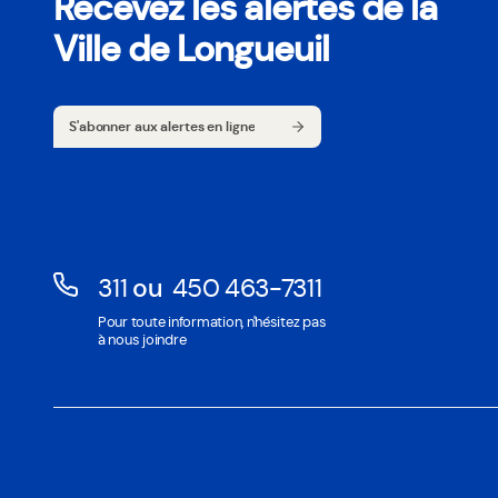
Recevez les alertes de la
Ville de Longueuil
S'abonner aux alertes en ligne
S'abonner aux alertes en ligne
311
ou
450 463-7311
Ouvre
Ouvre
Pour toute information, n'hésitez pas
dans
dans
à nous joindre
une
une
nouvelle
nouvelle
fenêtre
fenêtre