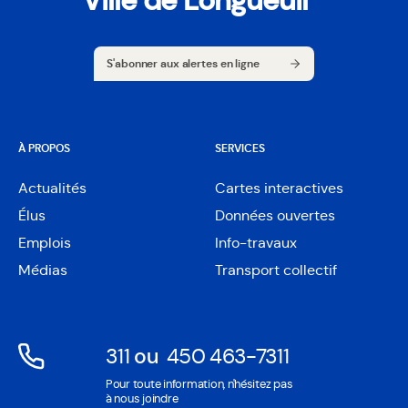
Ville de Longueuil
S'abonner aux alertes en ligne
S'abonner aux alertes en ligne
À PROPOS
SERVICES
Actualités
Cartes interactives
Ouvre
Élus
Données ouvertes
dans
Ouvre
une
Emplois
Info-travaux
dans
nouvelle
une
Médias
Transport collectif
fenêtre
nouvelle
fenêtre
311
ou
450 463-7311
Ouvre
Ouvre
Pour toute information, n'hésitez pas
dans
dans
à nous joindre