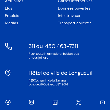
Actualités
Cartes interactives
Ouvre
Élus
Données ouvertes
dans
Ouvre
une
Emplois
Info-travaux
dans
nouvelle
une
Médias
Transport collectif
fenêtre
nouvelle
fenêtre
311
ou
450 463-7311
Ouvre
Ouvre
Pour toute information, n'hésitez pas
dans
dans
à nous joindre
une
une
nouvelle
nouvelle
Hôtel de ville de Longueuil
fenêtre
fenêtre
Ouvre
4250, chemin de la Savane,
dans
Longueuil (Québec) J3Y 9G4
une
nouvelle
fenêtre