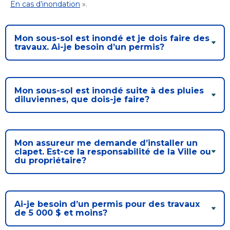
Bureau de l’éthique et de l’inspection
nouvelle
En cas d’inondation
».
dans
contractuelle
Bureau protecteur citoyen
fenêtre
une
Bureau protecteur citoyen
nouvelle
Centre-ville de Longueuil
Mon sous-sol est inondé et je dois faire des
fenêtre
Centre-ville de Longueuil
travaux. Ai-je besoin d’un permis?
Cour municipale et contravention
Cour municipale et contravention
Gouvernance et saine gestion
Gouvernance et saine gestion
Mon sous-sol est inondé suite à des pluies
diluviennes, que dois-je faire?
Office de participation publique de Longueuil
Ouvre
Office de participation publique de Longueuil
dans
Politiques municipales
une
Politiques municipales
Mon assureur me demande d’installer un
nouvelle
Réclamations
clapet. Est-ce la responsabilité de la Ville ou
Réclamations
fenêtre
du propriétaire?
Vérificatrice générale
Vérificatrice générale
Ai-je besoin d’un permis pour des travaux
de 5 000 $ et moins?