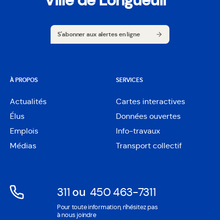
Ville de Longueuil
S'abonner aux alertes en ligne
S'abonner aux alertes en ligne
À PROPOS
SERVICES
Actualités
Cartes interactives
Ouvre
Élus
Données ouvertes
dans
Ouvre
une
Emplois
Info-travaux
dans
nouvelle
une
Médias
Transport collectif
fenêtre
nouvelle
fenêtre
311
ou
450 463-7311
Ouvre
Ouvre
Pour toute information, n'hésitez pas
dans
dans
à nous joindre