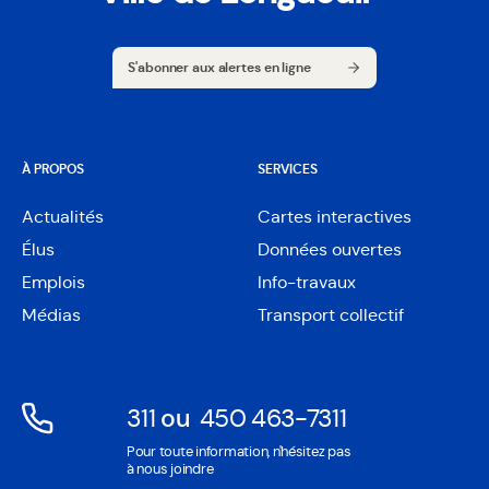
S'abonner aux alertes en ligne
S'abonner aux alertes en ligne
À PROPOS
SERVICES
Actualités
Cartes interactives
Ouvre
Élus
Données ouvertes
dans
Ouvre
une
Emplois
Info-travaux
dans
nouvelle
une
Médias
Transport collectif
fenêtre
nouvelle
fenêtre
311
ou
450 463-7311
Ouvre
Ouvre
Pour toute information, n'hésitez pas
dans
dans
à nous joindre
une
une