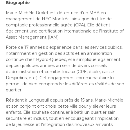
Bureau de l’éthique et de l’inspection
nouvelle
Biographie
dans
contractuelle
Bureau protecteur citoyen
fenêtre
une
Marie-Michèle Drolet est détentrice d’un MBA en
Bureau protecteur citoyen
nouvelle
management de HEC Montréal ainsi que du titre de
Centre-ville de Longueuil
fenêtre
comptable professionnelle agrée (CPA). Elle détient
Centre-ville de Longueuil
également une certification internationale de l’Institute of
Cour municipale et contravention
Asset Management (IAM).
Cour municipale et contravention
Gouvernance et saine gestion
Forte de 17 années d’expérience dans les services publics,
Gouvernance et saine gestion
notamment en gestion des actifs et en amélioration
Office de participation publique de Longueuil
continue chez Hydro-Québec, elle s’implique également
Ouvre
Office de participation publique de Longueuil
depuis quelques années au sein de divers conseils
dans
Politiques municipales
d’administration et comités locaux (CPE, école, caisse
une
Politiques municipales
Desjardins, etc.). Cet engagement communautaire lui
nouvelle
Réclamations
permet de bien comprendre les différentes réalités de son
Réclamations
fenêtre
quartier.
Vérificatrice générale
Résidant à Longueuil depuis près de 15 ans, Marie-Michèle
Vérificatrice générale
et son conjoint ont choisi cette ville pour y élever leurs
enfants. Elle souhaite continuer à bâtir un quartier sain,
sécuritaire et inclusif, tout en encourageant l’implication
de la jeunesse et l’intégration des nouveaux arrivants.