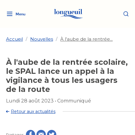
Menu
Logo
Fermer
de
la
Ville
Accueil
/
Nouvelles
/
À l'aube de la rentrée...
de
Longueuil
Ma ville, ma propriété
À l'aube de la rentrée scolaire,
lien
vers
le SPAL lance un appel à la
Loisirs et culture
l'accueil
Aménagement et urbanisme
vigilance à tous les usagers
Aménagement et urbanisme
de la route
Rôle d'évaluation
Services de proximité
Quoi faire à Longueuil
Rôle d'évaluation
Arts et culture
Lundi 28 août 2023
•
Communiqué
Arts et culture
Taxes
Taxes
Bibliothèques
Transition socioécologique
Activités artistiques et
Retour aux actualités
Bibliothèques
Déneigement
Déneigement
et mobilité
culturelles
Développement social
Développement social
Eau
Eau
Histoire et patrimoine
Partager