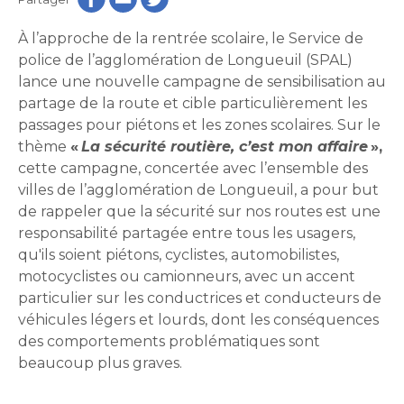
Histoire et patrimoine
Sécurité publique
Activités littéraires
Écocentres
Transition socioécologique et mobilité
Écocentres
Loisir et vie communautaire
À l’approche de la rentrée scolaire, le Service de
Transition socioécologique et mobilité
Loisir et vie communautaire
Info-Travaux
police de l’agglomération de Longueuil (SPAL)
Arbres, plantes et pelouse
Info-Travaux
Vie démocratique
Activités éducatives et de
Parcs et espaces verts
lance une nouvelle campagne de sensibilisation au
Arbres, plantes et pelouse
Service de police
Parcs et espaces verts
Matières résiduelles et collectes
Service de police
loisirs
partage de la route et cible particulièrement les
Biodiversité et milieux naturels
Matières résiduelles et collectes
Sports et saines habitudes de vie
Biodiversité et milieux naturels
Service sécurité incendie
passages pour piétons et les zones scolaires. Sur le
Entreprises
Sports et saines habitudes de vie
Stationnements municipaux
Service sécurité incendie
Élus
Lutte aux changements climatiques
thème
«
La sécurité routière, c’est mon affaire
»,
Stationnements municipaux
Reconnaissance et soutien des organismes
Élus
Lutte aux changements climatiques
Activités sportives et plein
Sécurisation des rues locales
cette campagne, concertée avec l’ensemble des
Reconnaissance et soutien des organismes
Voie publique
Sécurisation des rues locales
Demande d'accès à l'information
Mobilité durable
À propos de la Ville
air
Voie publique
villes de l’agglomération de Longueuil, a pour but
Bénévolat
Demande d'accès à l'information
Mobilité durable
Développement économique
Bénévolat
Ouvre
de rappeler que la sécurité sur nos routes est une
Développement économique
Instances décisionnelles
Verdissement et travaux de foresterie
Lutte à l'itinérance
dans
responsabilité partagée entre tous les usagers,
Instances décisionnelles
Verdissement et travaux de foresterie
Développement immobilier
Arts de la scène, spectacles
Lutte à l'itinérance
Ouvre
une
qu'ils
Développement immobilier
soient piétons, cyclistes, automobilistes,
Actualités et publications
Participation citoyenne
dans
Actualités et publications
nouvelle
Participation citoyenne
et festivals
motocyclistes ou camionneurs, avec un accent
Fournisseurs
une
Fournisseurs
Administration municipale
fenêtre
Procès-verbaux
particulier sur les conductrices et conducteurs de
Administration municipale
nouvelle
Procès-verbaux
Gestion des matières résiduelles
véhicules légers et lourds, dont les conséquences
Gestion des matières résiduelles
Calendrier des événements
Approvisionnement
fenêtre
Projets particuliers
des comportements problématiques sont
Ouvre
Approvisionnement
Projets particuliers
beaucoup plus graves.
dans
Bureau de l’éthique et de l’inspection
Règlements municipaux
une
contractuelle
Règlements municipaux
Ouvre