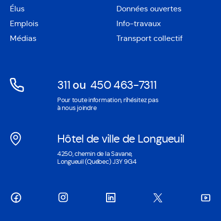
Élus
Données ouvertes
dans
Ouvre
une
Emplois
Info-travaux
dans
nouvelle
une
Médias
Transport collectif
fenêtre
nouvelle
fenêtre
311
ou
450 463-7311
Ouvre
Ouvre
Pour toute information, n'hésitez pas
dans
dans
à nous joindre
une
une
nouvelle
nouvelle
Hôtel de ville de Longueuil
fenêtre
fenêtre
Ouvre
4250, chemin de la Savane,
dans
Longueuil (Québec) J3Y 9G4
une
nouvelle
fenêtre