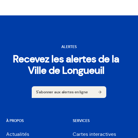
ALERTES
Recevez les alertes de la
Ville de Longueuil
S'abonner aux alertes en ligne
S'abonner aux alertes en ligne
À PROPOS
SERVICES
Actualités
Cartes interactives
Ouvre