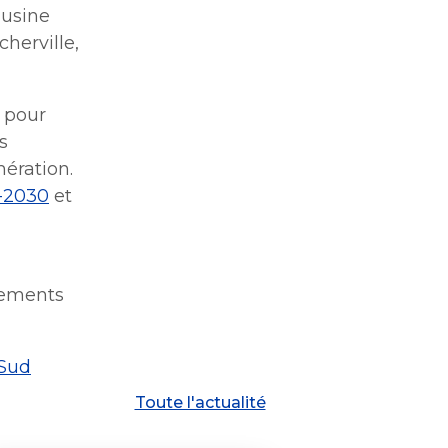
’usine
cherville,
$ pour
s
mération.
0-2030
et
ssements
-Sud
Toute l'actualité