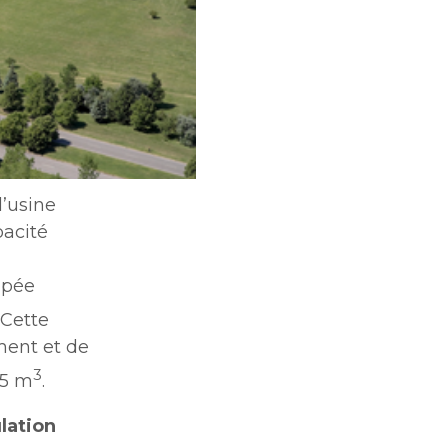
l’usine
pacité
ipée
 Cette
ment et de
3
15 m
.
ulation