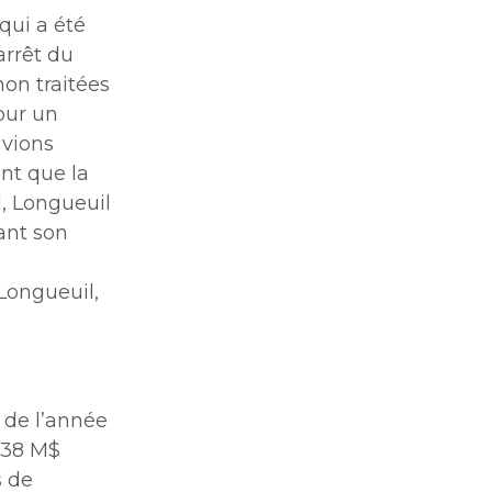
qui a été
arrêt du
non traitées
pour un
avions
nt que la
d, Longueuil
ant son
s
Longueuil,
 de l’année
 38 M$
s de