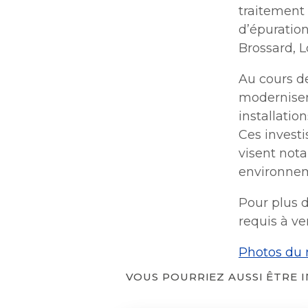
traitement 
d’épuration
Brossard, L
Au cours de
moderniser 
installatio
Ces investi
visent nota
environneme
Pour plus d
requis à ve
Photos du 
VOUS POURRIEZ AUSSI ÊTRE 