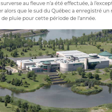
une
surverse au fleuve n’a été effectuée, à l’excep
Politiques municipales
nouvelle
Réclamations
ier alors que le sud du Québec a enregistré un
fenêtre
Réclamations
 de pluie pour cette période de l’année.
Vérificatrice générale
Vérificatrice générale