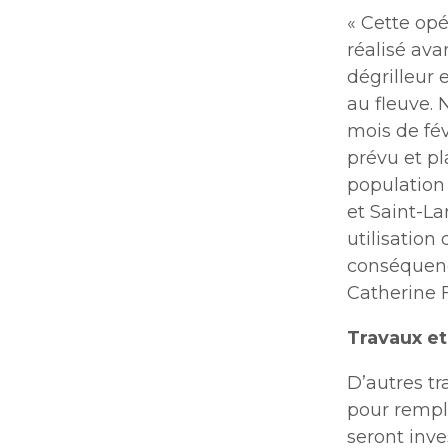
« Cette opé
réalisé ava
dégrilleur 
au fleuve. 
mois de fév
prévu et pla
population
et Saint-L
utilisation
conséquenc
Catherine F
Travaux et
D’autres tr
pour rempl
seront inv