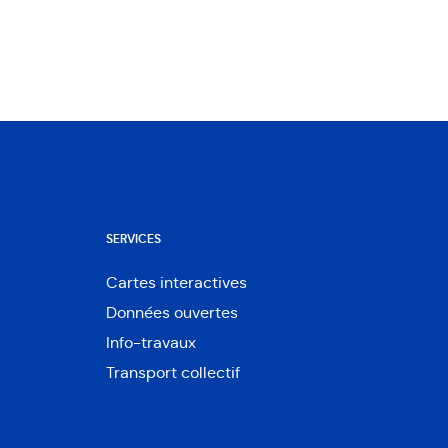
SERVICES
Cartes interactives
Ouvre
Données ouvertes
dans
Ouvre
une
Info-travaux
dans
nouvelle
une
Transport collectif
fenêtre
nouvelle
fenêtre