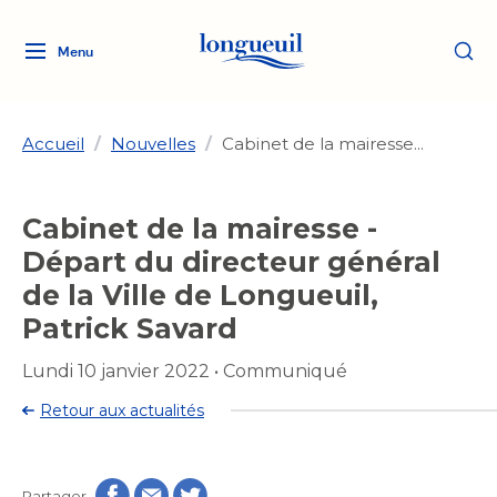
Menu
Logo
Fermer
de
la
Ville
Accueil
/
Nouvelles
/
Cabinet de la mairesse...
de
Longueuil
Ma ville, ma propriété
Cabinet de la mairesse -
lien
vers
Départ du directeur général
Loisirs et culture
l'accueil
Aménagement et urbanisme
de la Ville de Longueuil,
Aménagement et urbanisme
Patrick Savard
Rôle d'évaluation
Services de proximité
Quoi faire à Longueuil
Rôle d'évaluation
Arts et culture
Lundi 10 janvier 2022
•
Communiqué
Arts et culture
Taxes
Taxes
Bibliothèques
Transition socioécologique
Activités artistiques et
Retour aux actualités
Bibliothèques
Déneigement
Déneigement
et mobilité
culturelles
Développement social
Développement social
Eau
Eau
Histoire et patrimoine
Partager