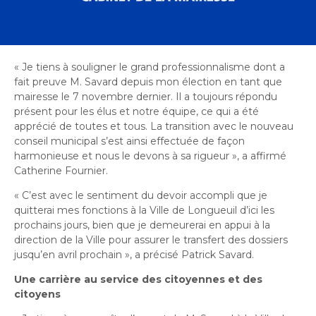
Bureau de l’éthique et de l’inspection
nouvelle
dans
contractuelle
Bureau protecteur citoyen
fenêtre
une
Bureau protecteur citoyen
nouvelle
Centre-ville de Longueuil
fenêtre
Centre-ville de Longueuil
« Je tiens à souligner le grand professionnalisme dont a
Cour municipale et contravention
fait preuve M. Savard depuis mon élection en tant que
Cour municipale et contravention
mairesse le 7 novembre dernier. Il a toujours répondu
Gouvernance et saine gestion
présent pour les élus et notre équipe, ce qui a été
Gouvernance et saine gestion
apprécié de toutes et tous. La transition avec le nouveau
Office de participation publique de Longueuil
conseil municipal s’est ainsi effectuée de façon
Ouvre
Office de participation publique de Longueuil
harmonieuse et nous le devons à sa rigueur », a affirmé
dans
Catherine Fournier.
Politiques municipales
une
Politiques municipales
« C’est avec le sentiment du devoir accompli que je
nouvelle
Réclamations
quitterai mes fonctions à la Ville de Longueuil d’ici les
Réclamations
fenêtre
prochains jours, bien que je demeurerai en appui à la
Vérificatrice générale
direction de la Ville pour assurer le transfert des dossiers
Vérificatrice générale
jusqu’en avril prochain », a précisé Patrick Savard.
Une carrière au service des citoyennes et des
citoyens