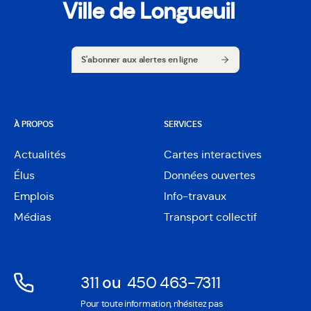
Ville de Longueuil
S'abonner aux alertes en ligne
S'abonner aux alertes en ligne
À PROPOS
SERVICES
Actualités
Cartes interactives
Ouvre
Élus
Données ouvertes
dans
Ouvre
une
Emplois
Info-travaux
dans
nouvelle
une
Médias
Transport collectif
fenêtre
nouvelle
fenêtre
311
ou
450 463-7311
Ouvre
Ouvre
Pour toute information, n'hésitez pas
dans
dans