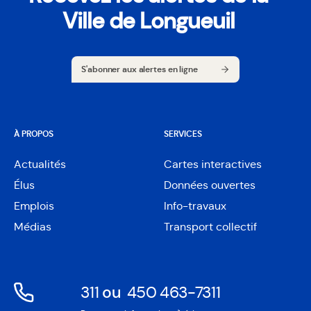
Ville de Longueuil
S'abonner aux alertes en ligne
S'abonner aux alertes en ligne
À PROPOS
SERVICES
Actualités
Cartes interactives
Ouvre
Élus
Données ouvertes
dans
Ouvre
une
Emplois
Info-travaux
dans
nouvelle
une
Médias
Transport collectif
fenêtre
nouvelle
fenêtre
311
ou
450 463-7311
Ouvre
Ouvre