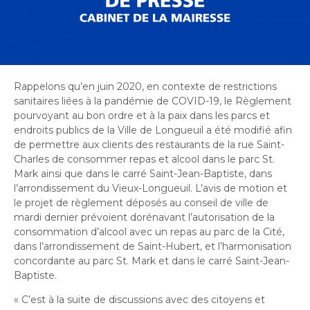
Bureau de l’éthique et de l’inspection
nouvelle
dans
contractuelle
Bureau protecteur citoyen
fenêtre
une
Bureau protecteur citoyen
nouvelle
Centre-ville de Longueuil
fenêtre
Centre-ville de Longueuil
Cour municipale et contravention
Rappelons qu’en juin 2020, en contexte de restrictions
Cour municipale et contravention
sanitaires liées à la pandémie de COVID-19, le Règlement
Gouvernance et saine gestion
pourvoyant au bon ordre et à la paix dans les parcs et
Gouvernance et saine gestion
endroits publics de la Ville de Longueuil a été modifié afin
Office de participation publique de Longueuil
de permettre aux clients des restaurants de la rue Saint-
Ouvre
Office de participation publique de Longueuil
Charles de consommer repas et alcool dans le parc St.
dans
Politiques municipales
Mark ainsi que dans le carré Saint-Jean-Baptiste, dans
une
Politiques municipales
l’arrondissement du Vieux-Longueuil. L’avis de motion et
nouvelle
Réclamations
le projet de règlement déposés au conseil de ville de
Réclamations
fenêtre
mardi dernier prévoient dorénavant l’autorisation de la
Vérificatrice générale
consommation d’alcool avec un repas au parc de la Cité,
Vérificatrice générale
dans l’arrondissement de Saint-Hubert, et l’harmonisation
concordante au parc St. Mark et dans le carré Saint-Jean-
Baptiste.
« C’est à la suite de discussions avec des citoyens et