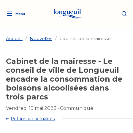
Menu
Logo
Fermer
de
la
Ville
Accueil
/
Nouvelles
/
Cabinet de la mairesse...
de
Longueuil
Ma ville, ma propriété
Cabinet de la mairesse - Le
lien
vers
conseil de ville de Longueuil
Loisirs et culture
l'accueil
Aménagement et urbanisme
encadre la consommation de
Aménagement et urbanisme
boissons alcoolisées dans
Rôle d'évaluation
Services de proximité
Quoi faire à Longueuil
Rôle d'évaluation
Arts et culture
trois parcs
Arts et culture
Taxes
Taxes
Bibliothèques
Vendredi 19 mai 2023
•
Communiqué
Transition socioécologique
Activités artistiques et
Bibliothèques
Déneigement
Déneigement
Retour aux actualités
et mobilité
culturelles
Développement social
Développement social
Eau
Eau
Histoire et patrimoine