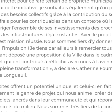
’intérêt pour ce rare terrain de propriété municipa
 Par cette initiative, je souhaitais également qu’on 
des besoins collectifs grâce à la contribution du 
 frais pour les contribuables dans un contexte où la
iriger l’ensemble de ses investissements des proc
 les infrastructures déjà existantes. Avec le proje
est mission réussie. Nous sommes fiers d’y donne
 l’impulsion ! Je tiens par ailleurs à remercier tous
nt déposé une proposition à la Ville dans le cadr
t qui ont contribué à réfléchir avec nous à l’aveni
pleine transformation », a déclaré Catherine Fourn
e Longueuil.
ites offrent un potentiel unique, et celui-ci en fait 
ement le genre de projet qui nous anime : créer d
plets, ancrés dans leur communauté et qui répon
ncrets du milieu. Nous sommes très fiers de la co