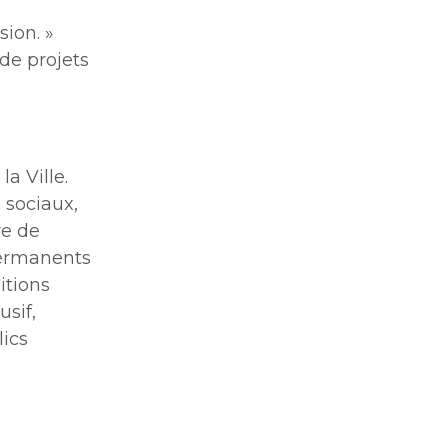
sion. »
de projets
a Ville.
 sociaux,
re de
permanents
itions
usif,
lics