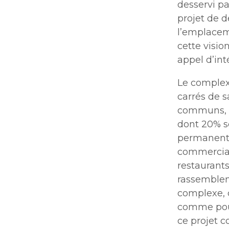
desservi pa
projet de d
l’emplacem
cette visio
appel d’inté
Le complex
carrés de s
communs, u
dont 20% s
permanents
commerciau
restaurant
rassemblem
complexe, c
comme pour 
ce projet c