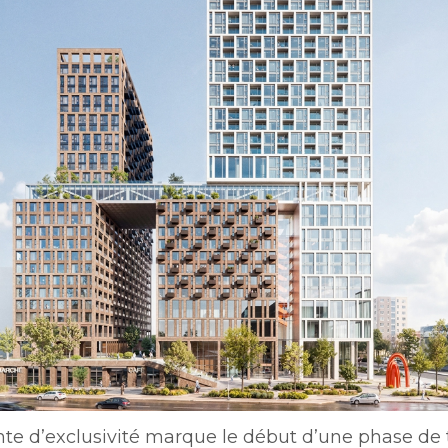
une
Politiques municipales
nouvelle
Réclamations
fenêtre
Réclamations
Vérificatrice générale
Vérificatrice générale
te d’exclusivité marque le début d’une phase de t