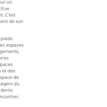
our un
titue
. C’est
ment de son
 pieds
vec espaces
ogements,
ires
spaces
 et des
espace de
sagers du
idents
encontrer,