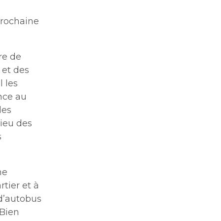
 prochaine
re de
 et des
 les
nce au
les
ieu des
s
ne
tier et à
 d’autobus
 Bien