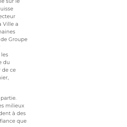
le sur le
puisse
secteur
 Ville a
haines
t de Groupe
r
 les
e du
r de ce
ier,
partie.
es milieux
dent à des
nfiance que