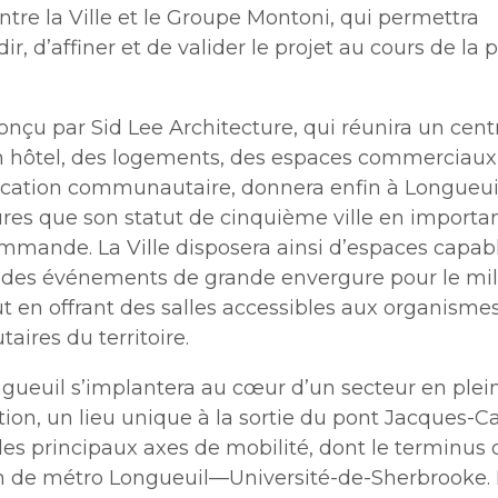
ntre la Ville et le Groupe Montoni, qui permettra
ir, d’affiner et de valider le projet au cours de la
conçu par Sid Lee Architecture, qui réunira un cent
n hôtel, des logements, des espaces commerciaux
ocation communautaire, donnera enfin à Longueuil
ures que son statut de cinquième ville en importa
mande. La Ville disposera ainsi d’espaces capab
ir des événements de grande envergure pour le mil
out en offrant des salles accessibles aux organisme
ires du territoire.
gueuil s’implantera au cœur d’un secteur en plei
ion, un lieu unique à la sortie du pont Jacques-Car
es principaux axes de mobilité, dont le terminus
ion de métro Longueuil—Université-de-Sherbrooke.