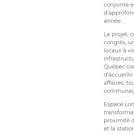
conjointe e
d’approfond
année.
Le projet, 
congrès, u
locaux à v
infrastruct
Québec com
d’accueill
affaires, t
communauta
Espace Lon
transformat
proximité d
et la stat