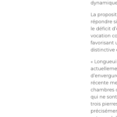
dynamique
La proposi
répondre s
le déficit 
vocation c
favorisant 
distinctiv
« Longueui
actuelleme
d’envergur
récente men
chambres d
qui ne sont
trois pierr
précisément