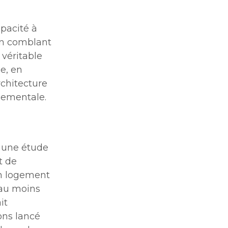
pacité à
en comblant
 véritable
e, en
rchitecture
nementale.
c une étude
t de
en logement
 au moins
it
vons lancé