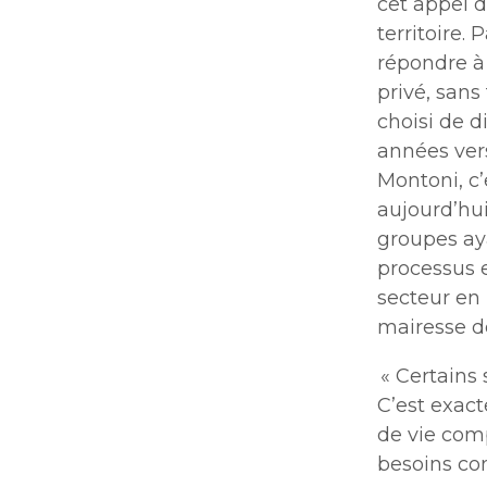
cet appel d
territoire.
répondre à 
privé, sans
choisi de d
années vers
Montoni, c’
aujourd’hui
groupes aya
processus e
secteur en 
mairesse d
« Certains s
C’est exact
de vie com
besoins co