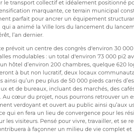
r le transport collectif et idéalement positionné p
ensification marquante, ce terrain municipal cons
ent parfait pour ancrer un équipement structurant
n qui a animé la Ville lors du lancement du lance
rêt, l’an dernier.
e prévoit un centre des congrès d'environ 30 000
alles modulables : un total d'environ 73 000 pi2 a
n hôtel d’environ 200 chambres, quelque 620 l
eront à but non lucratif, deux locaux communauta
 ainsi qu’un peu plus de 50 000 pieds carrés d’e
x et de bureaux, incluant des marchés, des cafés
s. Au cœur du projet, nous pourrons retrouver un 
ent verdoyant et ouvert au public ainsi qu’aux u
e qui en fera un lieu de convergence pour les rés
les visiteurs. Pensé pour vivre, travailler, et se r
ontribuera à façonner un milieu de vie complet et