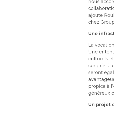
nous accord
collaborati
ajoute Rou
chez Group
Une infras
La vocatio
Une entente
culturels 
congrès à 
seront éga
avantageuse
propice à l
généreux c
Un projet 