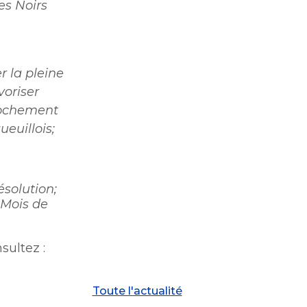
es Noirs
 la pleine
voriser
prochement
ueuillois;
ésolution;
e Mois de
sultez :
Toute l'actualité