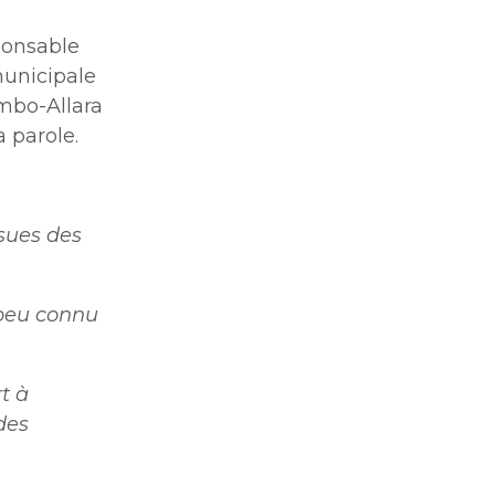
ponsable
municipale
ombo-Allara
a parole.
sues des
 peu connu
t à
des