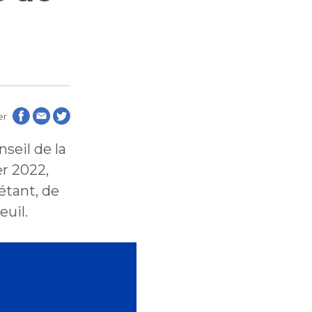
aux
aux
de
les
de
les
er
nseil de la
er 2022,
étant, de
euil.
tion
tion
blique
blique