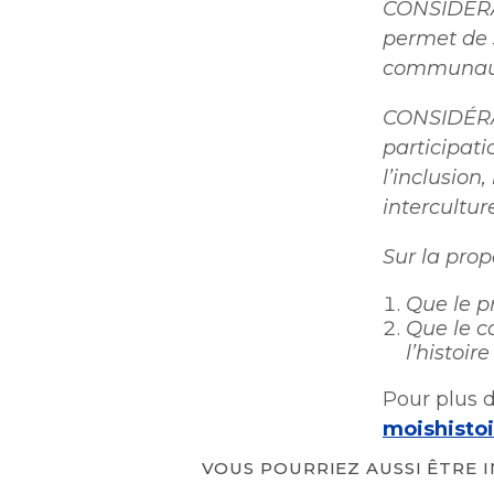
CONSIDÉRA
permet de s
communauté
CONSIDÉRAN
participati
l’inclusion
intercultur
Sur la prop
Que le p
Que le co
l’histoir
Pour plus d
moishisto
VOUS POURRIEZ AUSSI ÊTRE 