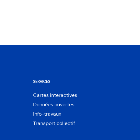
SERVICES
Cartes interactives
Ouvre
Données ouvertes
dans
Ouvre
une
Info-travaux
dans
nouvelle
une
Transport collectif
fenêtre
nouvelle
fenêtre