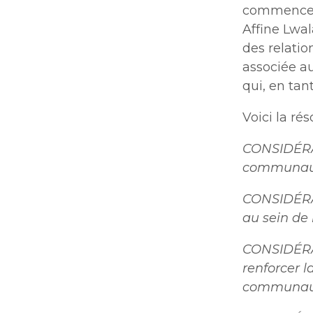
commencer 
Affine Lwa
des relatio
associée au
qui, en tan
Voici la rés
CONSIDÉRAN
communauté
CONSIDÉRAN
au sein de 
CONSIDÉRAN
renforcer l
communaut