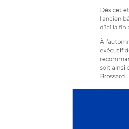
Dès cet ét
l’ancien 
d’ici la fi
À l’automn
exécutif d
recommand
soit ainsi
Brossard.