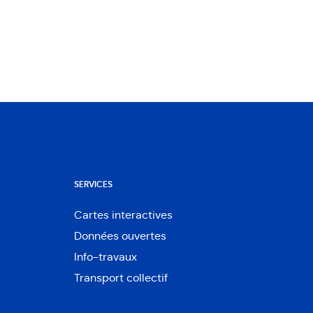
SERVICES
Cartes interactives
Ouvre
Données ouvertes
dans
Ouvre
une
Info-travaux
dans
nouvelle
une
Transport collectif
fenêtre
nouvelle
fenêtre