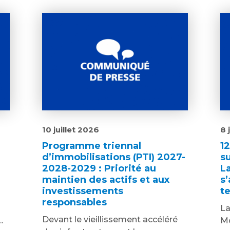
10 juillet 2026
8 
Programme triennal
1
d’immobilisations (PTI) 2027-
s
2028-2029 : Priorité au
L
maintien des actifs et aux
s’
investissements
te
responsables
La
Devant le vieillissement accéléré
.
Mo