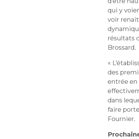
d’être ha
qui y voie
voir renai
dynamique
résultats 
Brossard.
« L’établi
des premie
entrée en 
effectivem
dans leque
faire port
Fournier.
Prochain