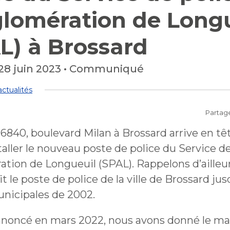
collectes
Lutte aux changements
Stationnements municip
 plein air
Bénévolat
glomération de Long
Mobilité durable
climatiques
Stationnements municip
Lutte à l'itinérance
Mobilité durable
Voie publique
Lutte à l'itinérance
Verdissement et travaux 
L) à Brossard
Voie publique
Service sécurité incendie
foresterie
ctacles et festivals
Sécurisation des rues loca
Verdissement et travaux 
Sécurisation des rues loca
foresterie
28 juin 2023
•
Communiqué
Participation citoyenne
nements
ctualités
Procès-verbaux
Procès-verbaux
Partag
Projets particuliers
Ouvre
Fournisseurs
Projets particuliers
fenêtre
 6840, boulevard Milan à Brossard arrive en têt
Gestion des matières
dans
nouvelle
Règlements municipaux
résiduelles
une
taller le nouveau poste de police du Service d
Règlements municipaux
fenêtre
Gestion des matières
nouvelle
ation de Longueuil (SPAL). Rappelons d’ailleu
résiduelles
Cour municipale et
fenêtre
Gouvernance et saine ges
contravention
ait le poste de police de la ville de Brossard ju
Gouvernance et saine ges
unicipales de 2002.
Office de participation pu
de Longueuil
Ouvre
Office de participation pu
dans
annoncé en mars 2022, nous avons donné le ma
de Longueuil
Politiques municipales