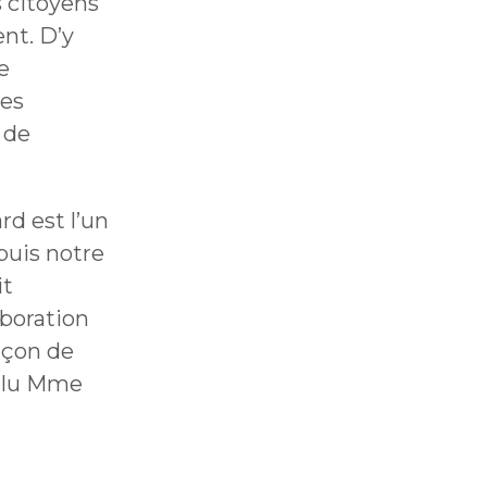
 citoyens
ent. D’y
e
des
 de
rd est l’un
puis notre
it
aboration
açon de
onclu Mme