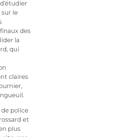
d’étudier
 sur le
s
 finaux des
ider la
rd, qui
ion
nt claires
Fournier,
ngueuil.
 de police
rossard et
 en plus