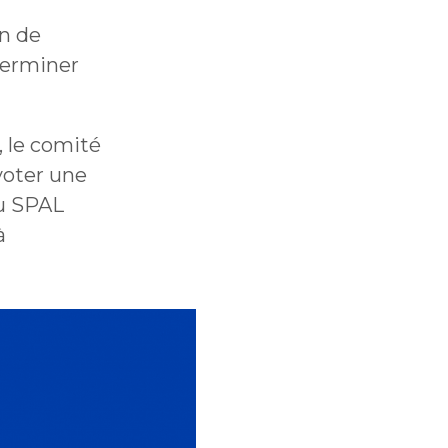
on de
terminer
, le comité
voter une
du SPAL
à