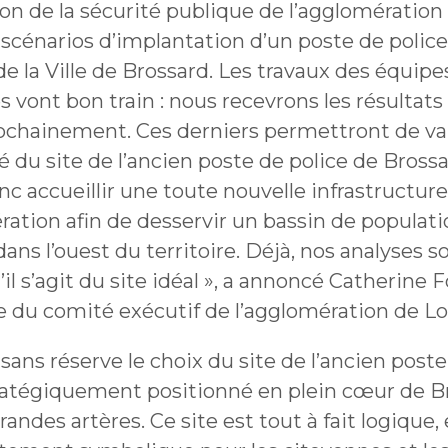
une
n de la sécurité publique de l’agglomération 
Politiques municipales
nouvelle
Réclamations
 scénarios d’implantation d’un poste de police
fenêtre
Réclamations
 de la Ville de Brossard. Les travaux des équipe
Vérificatrice générale
 vont bon train : nous recevrons les résultats
Vérificatrice générale
ochainement. Ces derniers permettront de val
 du site de l’ancien poste de police de Brossa
nc accueillir une toute nouvelle infrastructure
ation afin de desservir un bassin de populat
dans l’ouest du territoire. Déjà, nos analyses so
u’il s’agit du site idéal », a annoncé Catherine 
e du comité exécutif de l’agglomération de Lo
 sans réserve le choix du site de l’ancien poste
tratégiquement positionné en plein cœur de B
randes artères. Ce site est tout à fait logique,