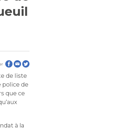
aux
ueuil
aux
de
les
de
les
er
e de liste
e police de
rs que ce
tion
squ’aux
tion
blique
blique
ndat à la