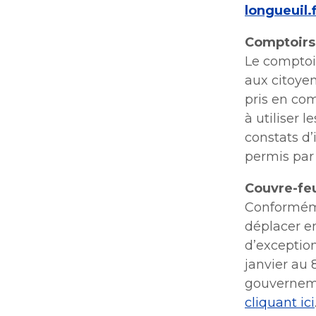
longueuil.
Comptoirs 
Le comptoir
aux citoye
pris en com
à utiliser 
constats d
permis par 
Couvre-feu
Conforméme
déplacer en
d’exception
janvier au 
gouverneme
cliquant ici