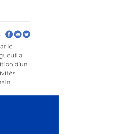
aux
aux
de
les
de
er
les
ar le
gueuil a
ition d’un
ivités
chain.
tion
tion
blique
blique