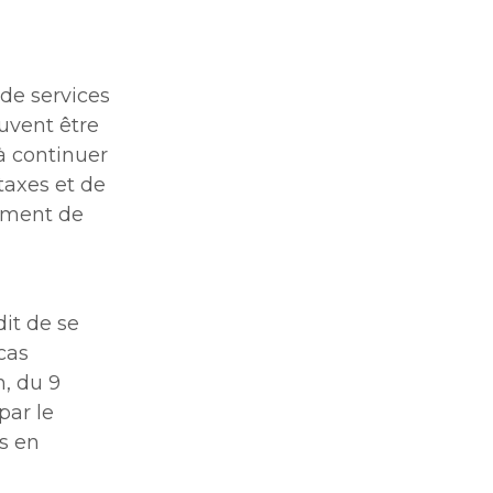
 de services
uvent être
 à continuer
taxes et de
iement de
it de se
cas
h, du 9
par le
s en