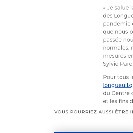
« Je salue 
des Longueu
pandémie qu
que nous p
passée nou
normales, m
mesures en 
Sylvie Par
Pour tous le
l
ongueuil.
du Centre d
et les fins
VOUS POURRIEZ AUSSI ÊTRE 