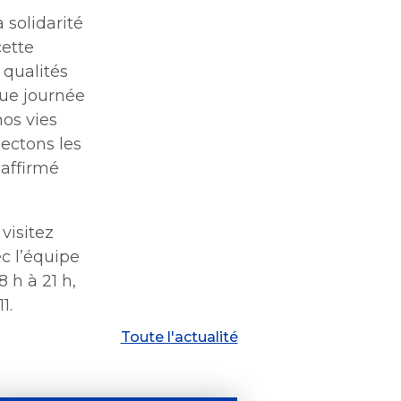
a solidarité
cette
 qualités
ue journée
os vies
pectons les
 affirmé
 visitez
c l’équipe
 h à 21 h,
1.
Toute l'actualité