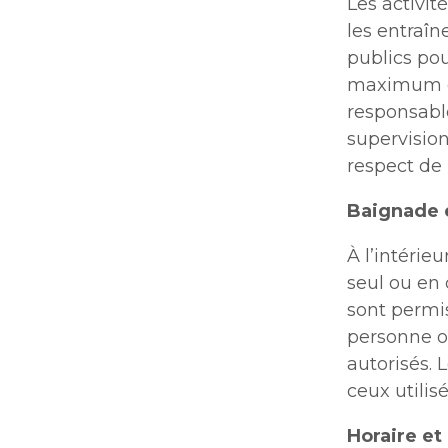
Les activité
les entraîn
publics po
maximum de
responsabl
supervision
respect de 
Baignade e
À l’intérieu
seul ou en
sont permis
personne o
autorisés. 
ceux utilis
Horaire et 