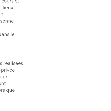
s cours et
s lieux
un
rsonne
dans le
es réalisées
 privée
 à une
ont
ors que