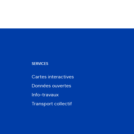
SERVICES
Cartes interactives
Ouvre
Données ouvertes
dans
Ouvre
une
Info-travaux
dans
nouvelle
une
Transport collectif
fenêtre
nouvelle
fenêtre