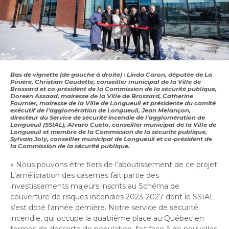
Bureau de l’éthique et de l’inspection
nouvelle
dans
contractuelle
Bureau protecteur citoyen
fenêtre
une
Bureau protecteur citoyen
nouvelle
Centre-ville de Longueuil
fenêtre
Centre-ville de Longueuil
Cour municipale et contravention
Cour municipale et contravention
Bas de vignette
(de gauche à droite)
: Linda Caron, députée de La
Gouvernance et saine gestion
Pinière, Christian Gaudette, conseiller municipal de la Ville de
Gouvernance et saine gestion
Brossard et co-président de la Commission de la sécurité publique,
Doreen Ass
a
ad, mairesse de la Ville de Brossard, Catherine
Office de participation publique de Longueuil
Fournier, mairesse de la Ville de Longueuil et présidente du comité
Ouvre
exécutif de l’agglomération de Longueuil, Jean Melançon,
Office de participation publique de Longueuil
directeur du Service de sécurité incendie de l'agglomération de
dans
Politiques municipales
Longueuil (SSIAL), Alvaro Cueto, conseiller municipal de la Ville de
une
Longueuil et membre de la Commission de la sécurité publique,
Politiques municipales
Sylvain Joly, conseiller municipal de Longueuil et co-président de
nouvelle
Réclamations
la Commission de la sécurité publique.
Réclamations
fenêtre
« Nous pouvons être fiers de l’aboutissement de ce projet.
Vérificatrice générale
L’amélioration des casernes fait partie des
Vérificatrice générale
investissements majeurs inscrits au Schéma de
couverture de risques incendies 2023-2027 dont le SSIAL
s’est doté l’année dernière. Notre service de sécurité
incendie, qui occupe la quatrième place au Québec en