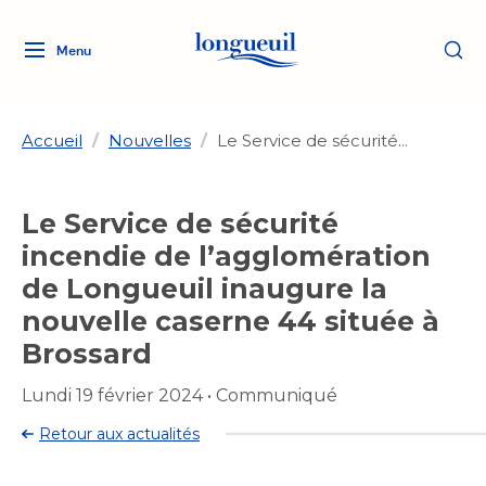
Menu
Logo
Fermer
de
la
Ville
Accueil
/
Nouvelles
/
Le Service de sécurité...
de
Longueuil
Ma ville, ma propriété
Le Service de sécurité
lien
vers
incendie de l’agglomération
Loisirs et culture
l'accueil
Aménagement et urbanisme
de Longueuil inaugure la
Aménagement et urbanisme
nouvelle caserne 44 située à
Rôle d'évaluation
Services de proximité
Quoi faire à Longueuil
Rôle d'évaluation
Arts et culture
Brossard
Arts et culture
Taxes
Taxes
Bibliothèques
Lundi 19 février 2024
•
Communiqué
Transition socioécologique
Activités artistiques et
Bibliothèques
Déneigement
Déneigement
Retour aux actualités
et mobilité
culturelles
Développement social
Développement social
Eau
Eau
Histoire et patrimoine