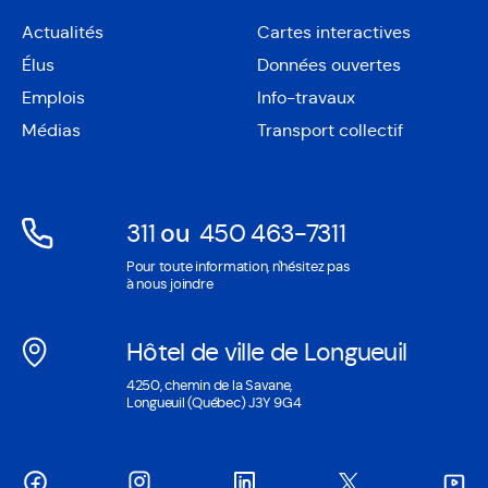
Actualités
Cartes interactives
Ouvre
Élus
Données ouvertes
dans
Ouvre
une
Emplois
Info-travaux
dans
nouvelle
une
Médias
Transport collectif
fenêtre
nouvelle
fenêtre
311
ou
450 463-7311
Ouvre
Ouvre
Pour toute information, n'hésitez pas
dans
dans
à nous joindre
une
une
nouvelle
nouvelle
Hôtel de ville de Longueuil
fenêtre
fenêtre
Ouvre
4250, chemin de la Savane,
dans
Longueuil (Québec) J3Y 9G4
une
nouvelle
fenêtre