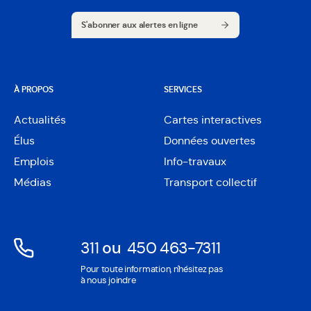
S'abonner aux alertes en ligne
S'abonner aux alertes en ligne
À PROPOS
SERVICES
Actualités
Cartes interactives
Ouvre
Élus
Données ouvertes
dans
Ouvre
une
Emplois
Info-travaux
dans
nouvelle
une
Médias
Transport collectif
fenêtre
nouvelle
fenêtre
311
ou
450 463-7311
Ouvre
Ouvre
Pour toute information, n'hésitez pas
dans
dans
à nous joindre
une
une
nouvelle
nouvelle