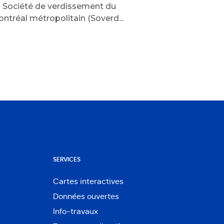
 Société de verdissement du
ntréal métropolitain (Soverd...
SERVICES
Cartes interactives
Ouvre
Données ouvertes
dans
Ouvre
une
Info-travaux
dans
nouvelle