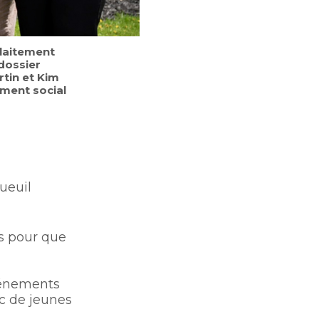
laitement
dossier
rtin et Kim
ement social
ueuil
cs pour que
événements
ec de jeunes