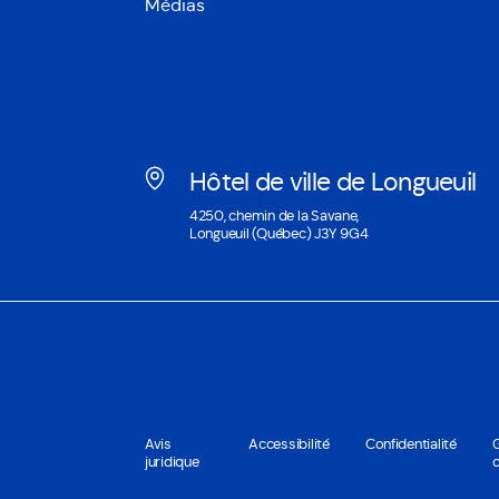
Médias
Hôtel de ville de Longueuil
Ouvre
4250, chemin de la Savane,
dans
Longueuil (Québec) J3Y 9G4
une
nouvelle
fenêtre
Avis
Accessibilité
Confidentialité
juridique