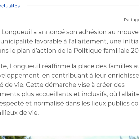
collectes
Lutte aux changements
Stationnements municip
 plein air
Bénévolat
ctualités
Mobilité durable
climatiques
Stationnements municip
Lutte à l'itinérance
Mobilité durable
Voie publique
Lutte à l'itinérance
Partag
Verdissement et travaux 
Voie publique
Service sécurité incendie
foresterie
ctacles et festivals
de Longueuil a annoncé son adhésion au mou
Sécurisation des rues loca
Verdissement et travaux 
Sécurisation des rues loca
foresterie
unicipalité favorable à l’allaitement, une initi
dans le plan d’action de la Politique familiale 
Participation citoyenne
nements
Procès-verbaux
Procès-verbaux
te, Longueuil réaffirme la place des familles a
Projets particuliers
Ouvre
veloppement, en contribuant à leur enrichiss
Fournisseurs
Projets particuliers
fenêtre
Gestion des matières
dans
nouvelle
Règlements municipaux
té de vie. Cette démarche vise à créer des
résiduelles
une
Règlements municipaux
fenêtre
Gestion des matières
ents plus accueillants et inclusifs, où l’allai
nouvelle
résiduelles
Cour municipale et
respecté et normalisé dans les lieux publics
fenêtre
Gouvernance et saine ges
contravention
Gouvernance et saine ges
ilieux de vie.
Office de participation pu
de Longueuil
Ouvre
Office de participation pu
dans
de Longueuil
Politiques municipales