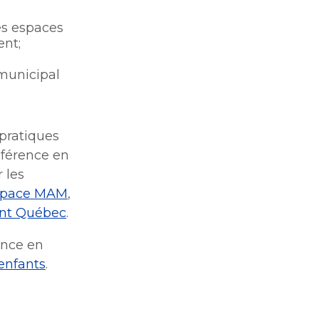
les espaces
ent;
 municipal
 pratiques
éférence en
 les
space MAM
,
nt Québec
.
ence en
enfants
.