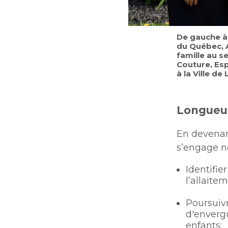
De gauche à 
du Québec, A
famille au s
Couture, Es
à la Ville de
Longueui
En devenant
s’engage n
Identifie
l’allaite
Poursuivr
d'envergu
enfants;