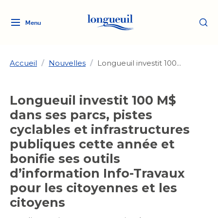
Menu
Logo
Fermer
de
la
Ville
Accueil
/
Nouvelles
/
Longueuil investit 100...
de
Longueuil
Ma ville, ma propriété
Longueuil investit 100 M$
lien
vers
dans ses parcs, pistes
Loisirs et culture
l'accueil
Aménagement et urbanisme
cyclables et infrastructures
Aménagement et urbanisme
publiques cette année et
Rôle d'évaluation
Services de proximité
Quoi faire à Longueuil
Rôle d'évaluation
Arts et culture
bonifie ses outils
Arts et culture
Taxes
d’information Info-Travaux
Taxes
Bibliothèques
Transition socioécologique
Activités artistiques et
Bibliothèques
pour les citoyennes et les
Déneigement
Déneigement
et mobilité
culturelles
Développement social
citoyens
Développement social
Eau
Eau
Histoire et patrimoine