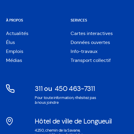
À PROPOS
SERVICES
Actualités
Cartes interactives
Ouvre
Élus
Données ouvertes
dans
Ouvre
une
Emplois
Info-travaux
dans
nouvelle
une
Médias
Transport collectif
fenêtre
nouvelle
fenêtre
311
ou
450 463-7311
Ouvre
Ouvre
Pour toute information, n'hésitez pas
dans
dans
à nous joindre
une
une
nouvelle
nouvelle
Hôtel de ville de Longueuil
fenêtre
fenêtre
Ouvre
4250, chemin de la Savane,
dans