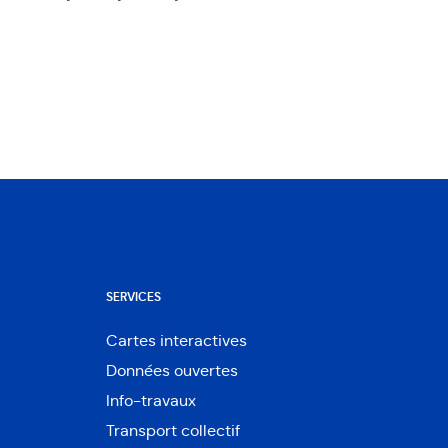
SERVICES
Cartes interactives
Ouvre
Données ouvertes
dans
Ouvre
une
Info-travaux
dans
nouvelle
une
Transport collectif
fenêtre