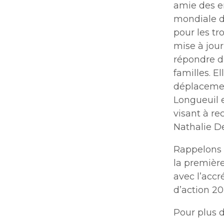
amie des e
mondiale d
pour les t
mise à jour
répondre d
familles. E
déplacemen
Longueuil e
visant à re
Nathalie De
Rappelons 
la première
avec l’accr
d’action 20
Pour plus 