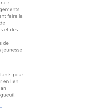
rnée
gagements
t faire la
 de
s et des
s de
on jeunesse
.
fants pour
r en lien
lan
gueuil.
t
.