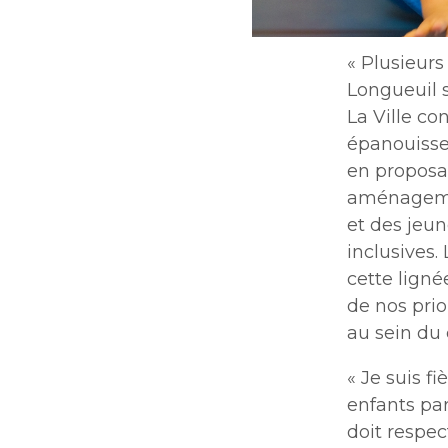
« Plusieur
Longueuil s
La Ville co
épanouisse
en proposan
aménagement
et des jeun
inclusives.
cette ligné
de nos prio
au sein du 
« Je suis f
enfants par
doit respe