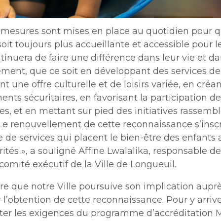
s mesures sont mises en place au quotidien pour 
oit toujours plus accueillante et accessible pour l
ntinuera de faire une différence dans leur vie et da
ment, que ce soit en développant des services de
t une offre culturelle et de loisirs variée, en créa
s sécuritaires, en favorisant la participation de
es, et en mettant sur pied des initiatives rassemb
 Le renouvellement de cette reconnaissance s’insc
e de services qui placent le bien-être des enfant
rités », a souligné
Affine Lwalalika, responsable de
comité exécutif de la Ville de Longueuil.
ière que notre Ville poursuive son implication aupr
 l’obtention de cette reconnaissance. Pour y arriver
cter les exigences du programme d’accréditation M