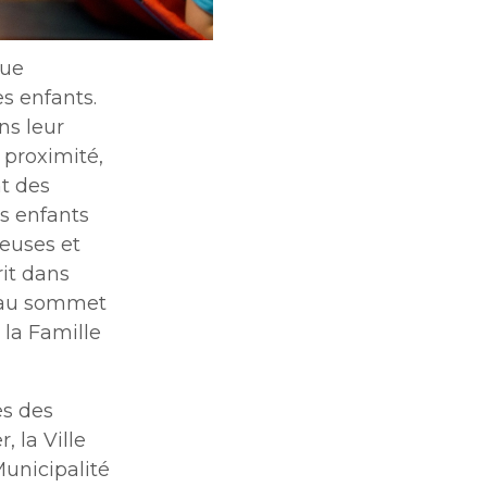
que
es enfants.
ns leur
 proximité,
nt des
s enfants
leuses et
rit dans
s au sommet
 la Famille
ès des
, la Ville
unicipalité