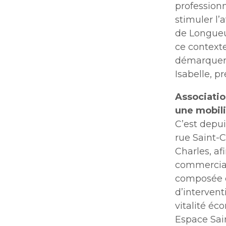
professionn
stimuler l’a
de Longueu
ce contexte
démarquer 
Isabelle, p
Associatio
une mobil
C’est depui
rue Saint-C
Charles, af
commerciale
composée e
d’intervent
vitalité éc
Espace Sain