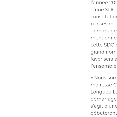
l’année 202
d’une SDC s
constitutio
par ses me
démarrage a
mentionné 
cette SDC p
grand nombr
favorisera
l’ensemble
«
Nous somm
mairesse Ca
Longueuil. 
démarrage e
s’agit d’un
débuteront