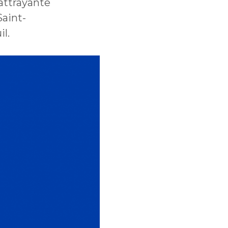
 attrayante
Saint-
l.