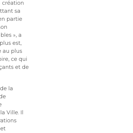
 création
ttant sa
en partie
son
ibles
», a
plus est,
e au plus
ire, ce qui
çants et de
de la
 de
e
Ville. Il
rations
et