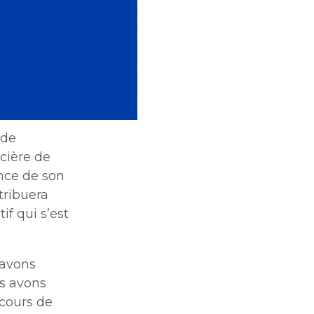
 de
ncière de
ance de son
tribuera
f qui s’est
 avons
s avons
 cours de