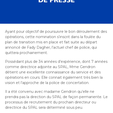
Bureau de l’éthique et de l’inspection
nouvelle
dans
contractuelle
Bureau protecteur citoyen
fenêtre
une
Bureau protecteur citoyen
nouvelle
Centre-ville de Longueuil
fenêtre
Centre-ville de Longueuil
Cour municipale et contravention
Ayant pour objectif de poursuivre le bon déroulement des
Cour municipale et contravention
opérations, cette nomination s’inscrit dans la foulée du
Gouvernance et saine gestion
plan de transition mis en place et fait suite au départ
Gouvernance et saine gestion
annoncé de Fady Dagher, l’actuel chef de police, qui
Office de participation publique de Longueuil
quittera prochainement.
Ouvre
Office de participation publique de Longueuil
dans
Politiques municipales
Possédant plus de 34 années d’expérience, dont 7 années
une
Politiques municipales
comme directrice adjointe au SPAL, Mme Gendron
nouvelle
Réclamations
détient une excellente connaissance du service et des
Réclamations
fenêtre
opérations en cours. Elle connait également très bien la
vision et l’approche de la police de concertation.
Vérificatrice générale
Vérificatrice générale
Il a été convenu avec madame Gendron qu’elle ne
prendra pas la direction du SPAL de façon permanente. Le
processus de recrutement du prochain directeur ou
directrice du SPAL sera déterminé sous peu.