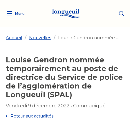
Menu
Logo
Fermer
de
la
Ville
Accueil
/
Nouvelles
/
Louise Gendron nommée ...
de
Longueuil
Ma ville, ma propriété
Louise Gendron nommée
lien
vers
temporairement au poste de
Loisirs et culture
l'accueil
Aménagement et urbanisme
directrice du Service de police
Aménagement et urbanisme
de l’agglomération de
Rôle d'évaluation
Services de proximité
Quoi faire à Longueuil
Rôle d'évaluation
Arts et culture
Longueuil (SPAL)
Arts et culture
Taxes
Taxes
Bibliothèques
Vendredi 9 décembre 2022
•
Communiqué
Transition socioécologique
Activités artistiques et
Bibliothèques
Déneigement
Déneigement
Retour aux actualités
et mobilité
culturelles
Développement social
Développement social
Eau
Eau
Histoire et patrimoine