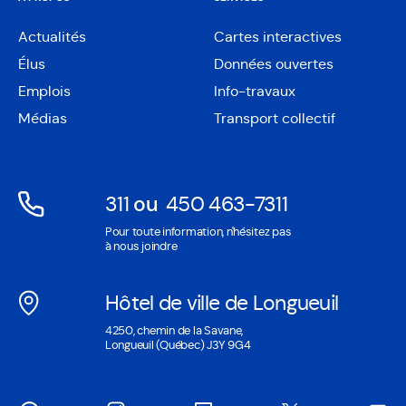
Actualités
Cartes interactives
Ouvre
Élus
Données ouvertes
dans
Ouvre
une
Emplois
Info-travaux
dans
nouvelle
une
Médias
Transport collectif
fenêtre
nouvelle
fenêtre
311
ou
450 463-7311
Ouvre
Ouvre
Pour toute information, n'hésitez pas
dans
dans
à nous joindre
une
une
nouvelle
nouvelle
Hôtel de ville de Longueuil
fenêtre
fenêtre
Ouvre
4250, chemin de la Savane,
dans
Longueuil (Québec) J3Y 9G4
une
nouvelle
fenêtre