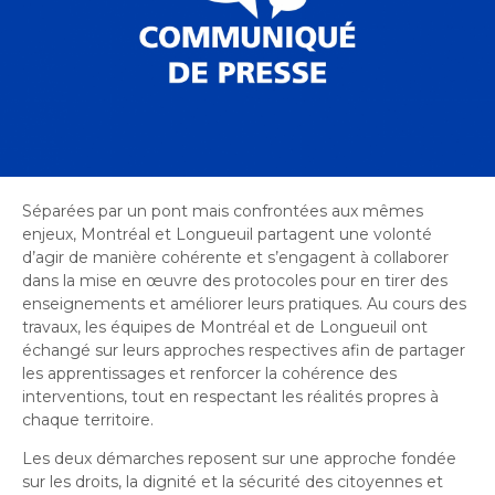
Bureau de l’éthique et de l’inspection
nouvelle
dans
contractuelle
Bureau protecteur citoyen
fenêtre
une
Bureau protecteur citoyen
nouvelle
Centre-ville de Longueuil
fenêtre
Centre-ville de Longueuil
Cour municipale et contravention
Cour municipale et contravention
Gouvernance et saine gestion
Gouvernance et saine gestion
Séparées par un pont mais confrontées aux mêmes
Office de participation publique de Longueuil
Ouvre
enjeux, Montréal et Longueuil partagent une volonté
Office de participation publique de Longueuil
d’agir de manière cohérente et s’engagent à collaborer
dans
Politiques municipales
dans la mise en œuvre des protocoles pour en tirer des
une
Politiques municipales
enseignements et améliorer leurs pratiques. Au cours des
nouvelle
Réclamations
travaux, les équipes de Montréal et de Longueuil ont
Réclamations
fenêtre
échangé sur leurs approches respectives afin de partager
Vérificatrice générale
les apprentissages et renforcer la cohérence des
Vérificatrice générale
interventions, tout en respectant les réalités propres à
chaque territoire.
Les deux démarches reposent sur une approche fondée
sur les droits, la dignité et la sécurité des citoyennes et