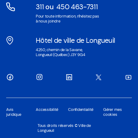
311
ou
450 463-7311
Ouvre
Ouvre
Pour toute information, n'hésitez pas
dans
dans
à nous joindre
une
une
nouvelle
nouvelle
Hôtel de ville de Longueuil
fenêtre
fenêtre
Ouvre
4250, chemin de la Savane,
dans
Longueuil (Québec) J3Y 9G4
une
nouvelle
fenêtre
Avis
Accessibilité
Confidentialité
Gérer mes
juridique
cookies
Tous droits réservés © Ville de
Longueuil