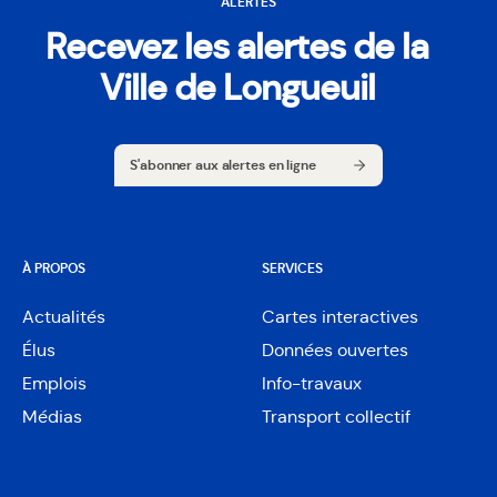
ALERTES
Recevez les alertes de la
Ville de Longueuil
S'abonner aux alertes en ligne
S'abonner aux alertes en ligne
À PROPOS
SERVICES
Actualités
Cartes interactives
Ouvre
Élus
Données ouvertes
dans
Ouvre
une
Emplois
Info-travaux
dans
nouvelle
une
Médias
Transport collectif
fenêtre
nouvelle
fenêtre