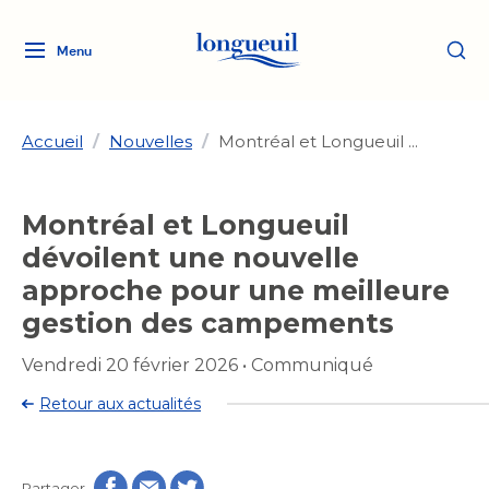
Menu
Logo
Fermer
de
la
Ville
Accueil
/
Nouvelles
/
Montréal et Longueuil ...
de
Longueuil
Ma ville, ma propriété
Montréal et Longueuil
lien
vers
dévoilent une nouvelle
Loisirs et culture
l'accueil
Aménagement et urbanisme
approche pour une meilleure
Aménagement et urbanisme
gestion des campements
Rôle d'évaluation
Services de proximité
Quoi faire à Longueuil
Rôle d'évaluation
Arts et culture
Vendredi 20 février 2026
•
Communiqué
Arts et culture
Taxes
Taxes
Bibliothèques
Transition socioécologique
Activités artistiques et
Retour aux actualités
Bibliothèques
Déneigement
Déneigement
et mobilité
culturelles
Développement social
Développement social
Eau
Eau
Histoire et patrimoine
Partager