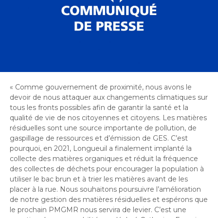
Bureau de l’éthique et de l’inspection
nouvelle
dans
contractuelle
Bureau protecteur citoyen
fenêtre
une
Bureau protecteur citoyen
nouvelle
Centre-ville de Longueuil
fenêtre
Centre-ville de Longueuil
Cour municipale et contravention
Cour municipale et contravention
Gouvernance et saine gestion
Gouvernance et saine gestion
«
Comme gouvernement de proximité, nous avons le
Office de participation publique de Longueuil
devoir de nous attaquer aux changements climatiques sur
Ouvre
Office de participation publique de Longueuil
tous les fronts possibles afin de garantir la santé et la
dans
qualité de vie de nos citoyennes et citoyens. Les matières
Politiques municipales
une
Politiques municipales
résiduelles sont une source importante de pollution, de
nouvelle
gaspillage de ressources et d’émission de GES. C’est
Réclamations
Réclamations
pourquoi, en 2021, Longueuil a finalement implanté la
fenêtre
collecte des matières organiques et réduit la fréquence
Vérificatrice générale
des collectes de déchets pour encourager la population à
Vérificatrice générale
utiliser le bac brun et à trier les matières avant de les
placer à la rue. Nous souhaitons poursuivre l’amélioration
de notre gestion des matières résiduelles et espérons que
le prochain PMGMR nous servira de levier. C’est une