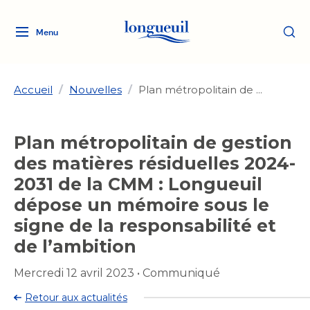
Menu
Logo
Fermer
de
la
Ville
Accueil
/
Nouvelles
/
Plan métropolitain de ...
de
Longueuil
Ma ville, ma propriété
Plan métropolitain de gestion
lien
vers
des matières résiduelles 2024-
Loisirs et culture
l'accueil
Aménagement et urbanisme
2031 de la CMM : Longueuil
Aménagement et urbanisme
dépose un mémoire sous le
Rôle d'évaluation
Services de proximité
Quoi faire à Longueuil
Rôle d'évaluation
Arts et culture
signe de la responsabilité et
Arts et culture
Taxes
de l’ambition
Taxes
Bibliothèques
Transition socioécologique
Activités artistiques et
Bibliothèques
Déneigement
Mercredi 12 avril 2023
•
Communiqué
Déneigement
et mobilité
culturelles
Développement social
Développement social
Eau
Retour aux actualités
Eau
Histoire et patrimoine