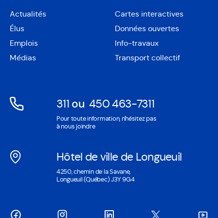
Actualités
Cartes interactives
Ouvre
Élus
Données ouvertes
dans
Ouvre
une
Emplois
Info-travaux
dans
nouvelle
une
Médias
Transport collectif
fenêtre
nouvelle
fenêtre
311
ou
450 463-7311
Ouvre
Ouvre
Pour toute information, n'hésitez pas
dans
dans
à nous joindre
une
une
nouvelle
nouvelle
Hôtel de ville de Longueuil
fenêtre
fenêtre
Ouvre
4250, chemin de la Savane,
dans
Longueuil (Québec) J3Y 9G4
une
nouvelle
fenêtre