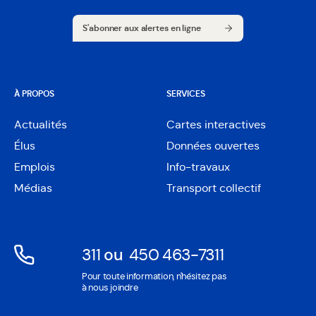
S'abonner aux alertes en ligne
S'abonner aux alertes en ligne
À PROPOS
SERVICES
Actualités
Cartes interactives
Ouvre
Élus
Données ouvertes
dans
Ouvre
une
Emplois
Info-travaux
dans
nouvelle
une
Médias
Transport collectif
fenêtre
nouvelle
fenêtre
311
ou
450 463-7311
Ouvre
Ouvre
Pour toute information, n'hésitez pas
dans
dans
à nous joindre
une
une
nouvelle
nouvelle