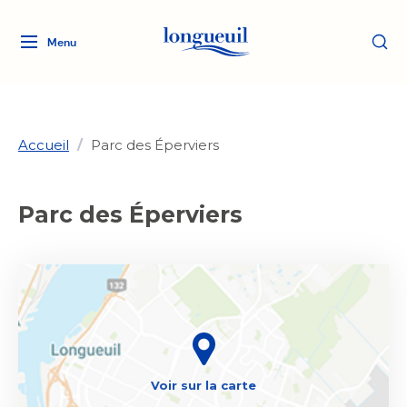
Menu
Logo
Fermer
de
la
Ville
de
Accueil
/
Parc des Éperviers
Longueuil
Ma ville, ma propriété
lien
vers
Parc des Éperviers
Loisirs et culture
l'accueil
Aménagement et urbanisme
Aménagement et urbanisme
Rôle d'évaluation
Services de proximité
Quoi faire à Longueuil
Rôle d'évaluation
Arts et culture
Arts et culture
Taxes
Taxes
Bibliothèques
Transition socioécologique
Activités artistiques et
Bibliothèques
Déneigement
Déneigement
et mobilité
culturelles
Développement social
Développement social
Eau
Voir sur la carte
Eau
Histoire et patrimoine