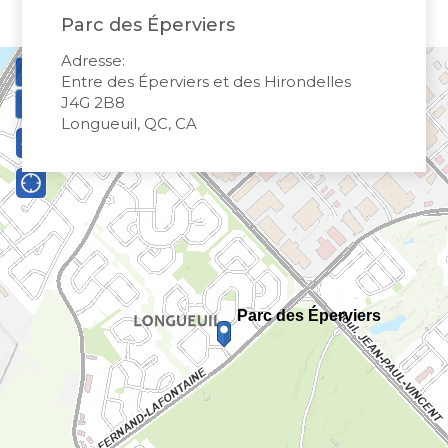
Bureau de l’éthique et de l’inspection
nouvelle
dans
contractuelle
Parc des Éperviers
Bureau protecteur citoyen
fenêtre
une
Bureau protecteur citoyen
nouvelle
Adresse:
Centre-ville de Longueuil
Entre des Éperviers et des Hirondelles
fenêtre
Centre-ville de Longueuil
J4G 2B8
Cour municipale et contravention
Longueuil, QC, CA
Cour municipale et contravention
Gouvernance et saine gestion
Gouvernance et saine gestion
Office de participation publique de Longueuil
Ouvre
Office de participation publique de Longueuil
dans
Politiques municipales
une
Politiques municipales
nouvelle
Réclamations
Réclamations
fenêtre
Vérificatrice générale
Vérificatrice générale