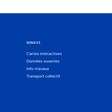
SERVICES
Cartes interactives
Ouvre
Données ouvertes
dans
Ouvre
une
Info-travaux
dans
nouvelle
une
Transport collectif
fenêtre
nouvelle
fenêtre