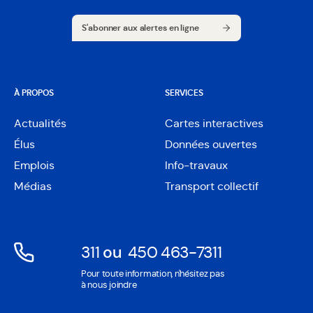
S'abonner aux alertes en ligne
S'abonner aux alertes en ligne
À PROPOS
SERVICES
Actualités
Cartes interactives
Ouvre
Élus
Données ouvertes
dans
Ouvre
une
Emplois
Info-travaux
dans
nouvelle
une
Médias
Transport collectif
fenêtre
nouvelle
fenêtre
311
ou
450 463-7311
Ouvre
Ouvre
Pour toute information, n'hésitez pas
dans
dans
à nous joindre
une
une
nouvelle
nouvelle