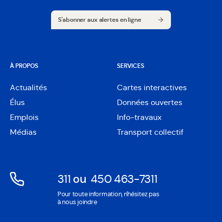
S'abonner aux alertes en ligne
S'abonner aux alertes en ligne
À PROPOS
SERVICES
Actualités
Cartes interactives
Ouvre
Élus
Données ouvertes
dans
Ouvre
une
Emplois
Info-travaux
dans
nouvelle
une
Médias
Transport collectif
fenêtre
nouvelle
fenêtre
311
ou
450 463-7311
Ouvre
Ouvre
Pour toute information, n'hésitez pas
dans
dans
à nous joindre
une
une
nouvelle
nouvelle