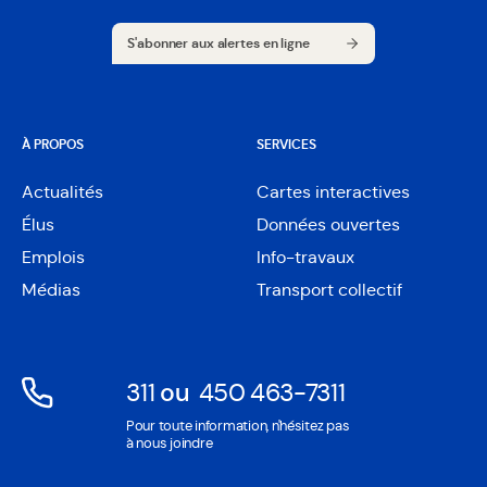
S'abonner aux alertes en ligne
S'abonner aux alertes en ligne
À PROPOS
SERVICES
Actualités
Cartes interactives
Ouvre
Élus
Données ouvertes
dans
Ouvre
une
Emplois
Info-travaux
dans
nouvelle
une
Médias
Transport collectif
fenêtre
nouvelle
fenêtre
311
ou
450 463-7311
Ouvre
Ouvre
Pour toute information, n'hésitez pas
dans
dans
à nous joindre
une
une
nouvelle
nouvelle