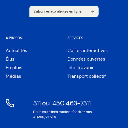
S'abonner aux alertes en ligne
S'abonner aux alertes en ligne
À PROPOS
SERVICES
Actualités
Cartes interactives
Ouvre
Élus
Données ouvertes
dans
Ouvre
une
Emplois
Info-travaux
dans
nouvelle
une
Médias
Transport collectif
fenêtre
nouvelle
fenêtre
311
ou
450 463-7311
Ouvre
Ouvre
Pour toute information, n'hésitez pas
dans
dans
à nous joindre
une
une
nouvelle
nouvelle