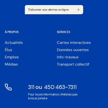
S'abonner aux alertes en ligne
S'abonner aux alertes en ligne
À PROPOS
SERVICES
Actualités
Cartes interactives
Ouvre
Élus
Données ouvertes
dans
Ouvre
une
Emplois
Info-travaux
dans
nouvelle
une
Médias
Transport collectif
fenêtre
nouvelle
fenêtre
311
ou
450 463-7311
Ouvre
Ouvre
Pour toute information, n'hésitez pas
dans
dans
à nous joindre
une
une
nouvelle
nouvelle