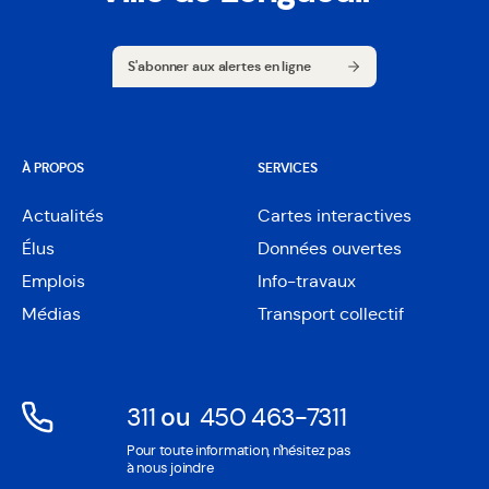
S'abonner aux alertes en ligne
S'abonner aux alertes en ligne
À PROPOS
SERVICES
Actualités
Cartes interactives
Ouvre
Élus
Données ouvertes
dans
Ouvre
une
Emplois
Info-travaux
dans
nouvelle
une
Médias
Transport collectif
fenêtre
nouvelle
fenêtre
311
ou
450 463-7311
Ouvre
Ouvre
Pour toute information, n'hésitez pas
dans
dans
à nous joindre
une
une