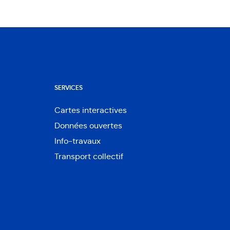
SERVICES
Cartes interactives
Ouvre
Données ouvertes
dans
Ouvre
une
Info-travaux
dans
nouvelle
une
Transport collectif
fenêtre
nouvelle
fenêtre