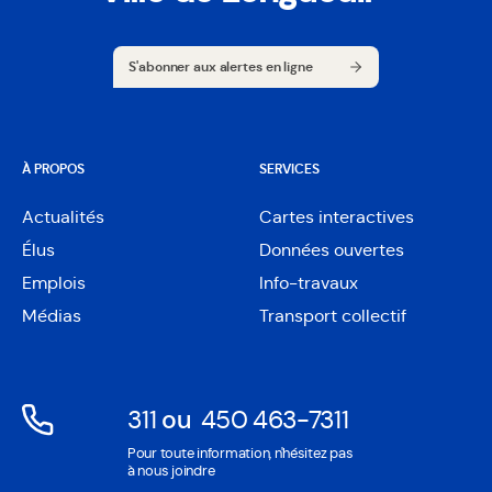
S'abonner aux alertes en ligne
S'abonner aux alertes en ligne
À PROPOS
SERVICES
Actualités
Cartes interactives
Ouvre
Élus
Données ouvertes
dans
Ouvre
une
Emplois
Info-travaux
dans
nouvelle
une
Médias
Transport collectif
fenêtre
nouvelle
fenêtre
311
ou
450 463-7311
Ouvre
Ouvre
Pour toute information, n'hésitez pas
dans
dans
à nous joindre
une
une