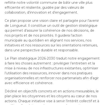
Bureau de l’éthique et de l’inspection
nouvelle
dans
reflète notre volonté commune de bâtir une ville plus
contractuelle
Bureau protecteur citoyen
fenêtre
efficiente et résiliente, guidée par des valeurs de
une
Bureau protecteur citoyen
collaboration, d’innovation et d’engagement.
nouvelle
Centre-ville de Longueuil
fenêtre
Ce plan propose une vision claire et partagée pour l’avenir
Centre-ville de Longueuil
de Longueuil. Il constitue un outil de gestion stratégique
Cour municipale et contravention
qui permet d’assurer la cohérence de nos décisions, de
Cour municipale et contravention
nos projets et de nos priorités. Il guidera l’action
Gouvernance et saine gestion
municipale au quotidien en alignant nos services, nos
Gouvernance et saine gestion
initiatives et nos ressources sur les orientations retenues,
Office de participation publique de Longueuil
Ouvre
dans une perspective durable et responsable.
Office de participation publique de Longueuil
dans
Politiques municipales
Le Plan stratégique 2026
‑
2030 traduit notre engagement
une
Politiques municipales
à faire les choses autrement : privilégier l’entretien et la
nouvelle
Réclamations
mise à niveau de nos infrastructures existantes, optimiser
Réclamations
fenêtre
l’utilisation des ressources, innover dans nos pratiques
Vérificatrice générale
organisationnelles et renforcer nos partenariats afin d’agir
Vérificatrice générale
avec efficience et cohérence.
Décliné en objectifs concrets et en actions mesurables, le
plan place les citoyennes et les citoyens au cœur de nos
actions. Chaque initiative vise à servir l’intérêt collectif et à