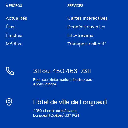
À PROPOS
SERVICES
Actualités
Cartes interactives
Ouvre
Élus
Données ouvertes
dans
Ouvre
une
Emplois
Info-travaux
dans
nouvelle
une
Médias
Transport collectif
fenêtre
nouvelle
fenêtre
311
ou
450 463-7311
Ouvre
Ouvre
Pour toute information, n'hésitez pas
dans
dans
à nous joindre
une
une
nouvelle
nouvelle
Hôtel de ville de Longueuil
fenêtre
fenêtre
Ouvre
4250, chemin de la Savane,
dans
Longueuil (Québec) J3Y 9G4
une
nouvelle