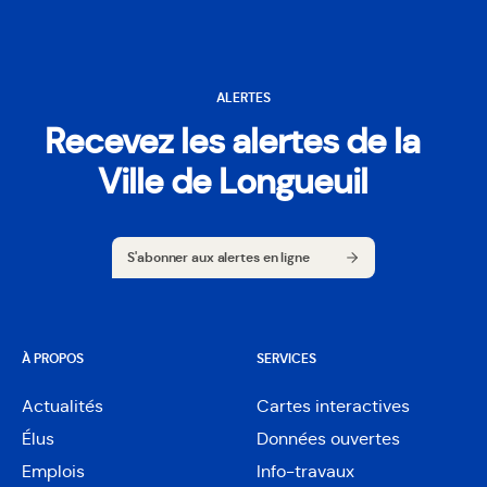
ALERTES
Recevez les alertes de la
Ville de Longueuil
S'abonner aux alertes en ligne
S'abonner aux alertes en ligne
À PROPOS
SERVICES
Actualités
Cartes interactives
Ouvre
Élus
Données ouvertes
dans
Ouvre
une
Emplois
Info-travaux
dans