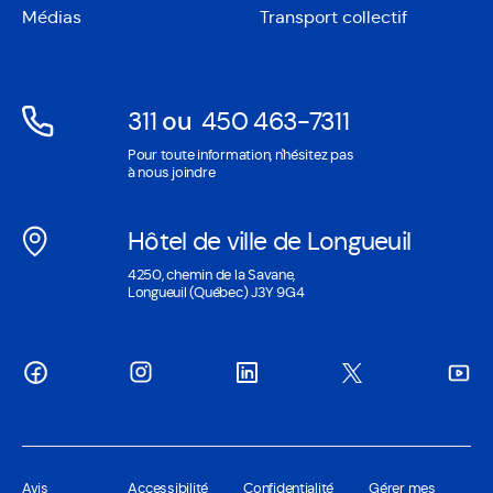
nouvelle
une
Médias
Transport collectif
fenêtre
nouvelle
fenêtre
311
ou
450 463-7311
Ouvre
Ouvre
Pour toute information, n'hésitez pas
dans
dans
à nous joindre
une
une
nouvelle
nouvelle
Hôtel de ville de Longueuil
fenêtre
fenêtre
Ouvre
4250, chemin de la Savane,
dans
Longueuil (Québec) J3Y 9G4
une
nouvelle
fenêtre
Avis
Accessibilité
Confidentialité
Gérer mes