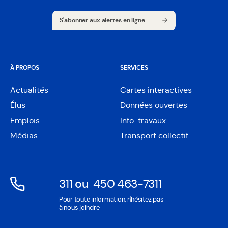
S'abonner aux alertes en ligne
S'abonner aux alertes en ligne
À PROPOS
SERVICES
Actualités
Cartes interactives
Ouvre
Élus
Données ouvertes
dans
Ouvre
une
Emplois
Info-travaux
dans
nouvelle
une
Médias
Transport collectif
fenêtre
nouvelle
fenêtre
311
ou
450 463-7311
Ouvre
Ouvre
Pour toute information, n'hésitez pas
dans
dans
à nous joindre
une
une
nouvelle
nouvelle