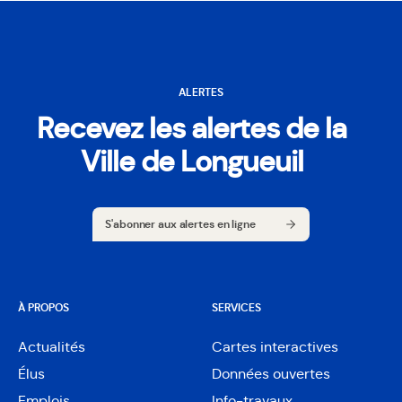
ALERTES
Recevez les alertes de la
Ville de Longueuil
S'abonner aux alertes en ligne
S'abonner aux alertes en ligne
À PROPOS
SERVICES
Actualités
Cartes interactives
Ouvre
Élus
Données ouvertes
dans
Ouvre
une
Emplois
Info-travaux