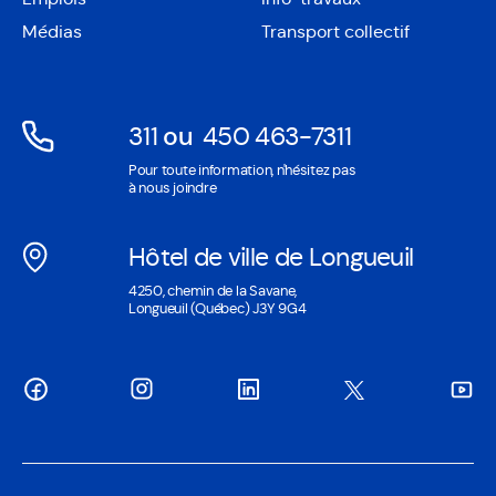
dans
nouvelle
une
Médias
Transport collectif
fenêtre
nouvelle
fenêtre
311
ou
450 463-7311
Ouvre
Ouvre
Pour toute information, n'hésitez pas
dans
dans
à nous joindre
une
une
nouvelle
nouvelle
Hôtel de ville de Longueuil
fenêtre
fenêtre
Ouvre
4250, chemin de la Savane,
dans
Longueuil (Québec) J3Y 9G4
une
nouvelle
fenêtre