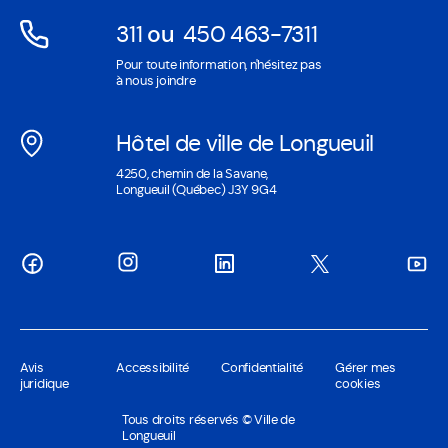
311
ou
450 463-7311
Ouvre
Ouvre
Pour toute information, n'hésitez pas
dans
dans
à nous joindre
une
une
nouvelle
nouvelle
Hôtel de ville de Longueuil
fenêtre
fenêtre
Ouvre
4250, chemin de la Savane,
dans
Longueuil (Québec) J3Y 9G4
une
nouvelle
fenêtre
Avis
Accessibilité
Confidentialité
Gérer mes
juridique
cookies
Tous droits réservés © Ville de
Longueuil