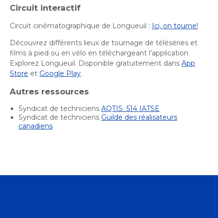
Bureau de l’éthique et de l’inspection
nouvelle
dans
Circuit interactif
contractuelle
Bureau protecteur citoyen
fenêtre
une
Bureau protecteur citoyen
Circuit cinématographique de Longueuil :
Ici, on tourne!
nouvelle
Centre-ville de Longueuil
fenêtre
Découvrez différents lieux de tournage de téléséries et
Centre-ville de Longueuil
films à pied ou en vélo en téléchargeant l’application
Cour municipale et contravention
Explorez Longueuil. Disponible gratuitement dans
App
Cour municipale et contravention
Store
et
Google Play
.
Gouvernance et saine gestion
Gouvernance et saine gestion
Autres ressources
Office de participation publique de Longueuil
Ouvre
Office de participation publique de Longueuil
Syndicat de techniciens
AQTIS 514 IATSE
dans
Syndicat de techniciens
Guilde des réalisateurs
Politiques municipales
une
canadiens
Politiques municipales
nouvelle
Réclamations
Réclamations
fenêtre
Vérificatrice générale
Vérificatrice générale