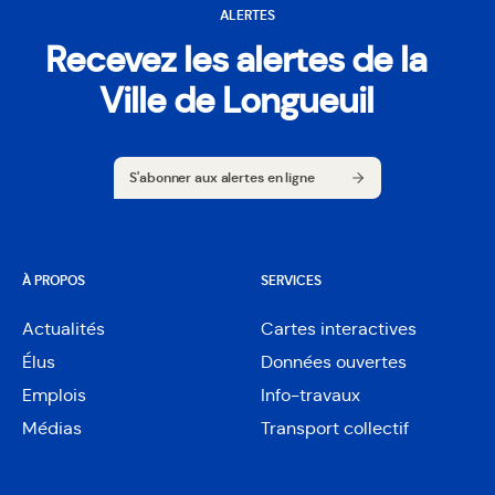
ALERTES
Recevez les alertes de la
Ville de Longueuil
S'abonner aux alertes en ligne
S'abonner aux alertes en ligne
À PROPOS
SERVICES
Actualités
Cartes interactives
Ouvre
Élus
Données ouvertes
dans
Ouvre
une
Emplois
Info-travaux
dans
nouvelle
une
Médias
Transport collectif
fenêtre
nouvelle
fenêtre