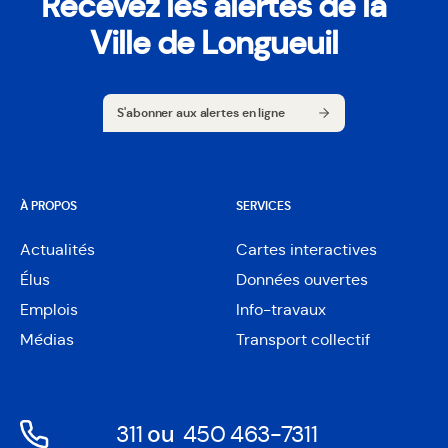
Recevez les alertes de la
Ville de Longueuil
S'abonner aux alertes en ligne
S'abonner aux alertes en ligne
À PROPOS
SERVICES
Actualités
Cartes interactives
Ouvre
Élus
Données ouvertes
dans
Ouvre
une
Emplois
Info-travaux
dans
nouvelle
une
Médias
Transport collectif
fenêtre
nouvelle
fenêtre
311
ou
450 463-7311
Ouvre
Ouvre