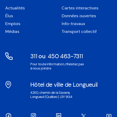
Actualités
Cartes interactives
Ouvre
Élus
Données ouvertes
dans
Ouvre
une
Emplois
Info-travaux
dans
nouvelle
une
Médias
Transport collectif
fenêtre
nouvelle
fenêtre
311
ou
450 463-7311
Ouvre
Ouvre
Pour toute information, n'hésitez pas
dans
dans
à nous joindre
une
une
nouvelle
nouvelle
Hôtel de ville de Longueuil
fenêtre
fenêtre
Ouvre
4250, chemin de la Savane,
dans
Longueuil (Québec) J3Y 9G4
une
nouvelle
fenêtre