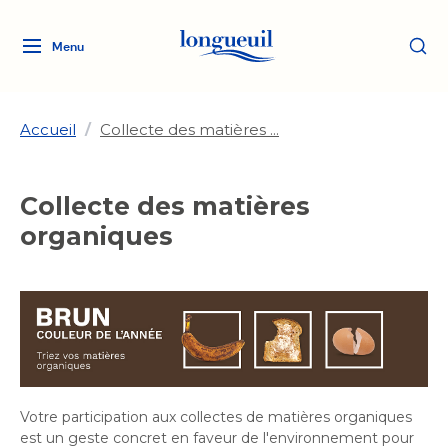
Menu
Logo
Fermer
de
la
Ville
Accueil
/
Collecte des matières ...
de
Longueuil
Ma ville, ma propriété
Collecte des matières
lien
vers
organiques
Loisirs et culture
l'accueil
Aménagement et urbanisme
Aménagement et urbanisme
Rôle d'évaluation
Services de proximité
Quoi faire à Longueuil
Rôle d'évaluation
Arts et culture
Arts et culture
Taxes
Taxes
Bibliothèques
Transition socioécologique
Activités artistiques et
Bibliothèques
Déneigement
Déneigement
et mobilité
culturelles
Développement social
Votre participation aux collectes de matières organiques
Développement social
Eau
est un geste concret en faveur de l'environnement pour
Eau
Histoire et patrimoine