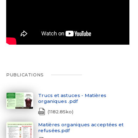
PUBLICATIONS
Trucs et astuces - Matières
organiques .pdf
(1182.85ko)
Matières organiques acceptées et
refusées.pdf