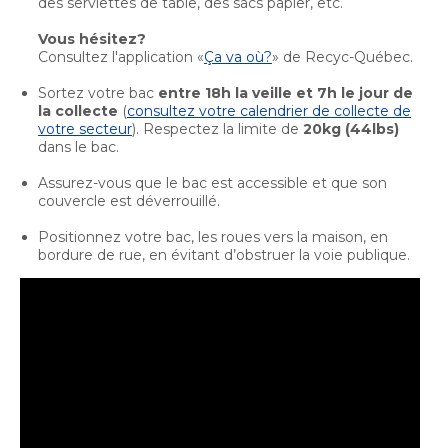
des serviettes de table, des sacs papier, etc.
Bureau de l’éthique et de l’inspection
nouvelle
dans
contractuelle
Bureau protecteur citoyen
fenêtre
une
Vous hésitez?
Bureau protecteur citoyen
Consultez l'application «
Ça va où?
» de Recyc-Québec.
nouvelle
Centre-ville de Longueuil
fenêtre
Centre-ville de Longueuil
Sortez votre bac
entre 18h la veille et 7h le jour de
la collecte
(
consultez votre calendrier de collecte de
Cour municipale et contravention
votre secteur
). Respectez la limite de
20kg (44lbs)
Cour municipale et contravention
dans le bac.
Gouvernance et saine gestion
Gouvernance et saine gestion
Assurez-vous que le bac est accessible et que son
Office de participation publique de Longueuil
couvercle est déverrouillé.
Ouvre
Office de participation publique de Longueuil
dans
Positionnez votre bac, les roues vers la maison, en
Politiques municipales
bordure de rue, en évitant d’obstruer la voie publique.
une
Politiques municipales
nouvelle
Réclamations
Réclamations
fenêtre
Vérificatrice générale
Vérificatrice générale