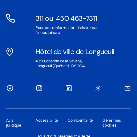
fenêtre
311
ou
450 463-7311
Ouvre
Ouvre
Pour toute information, n'hésitez pas
dans
dans
à nous joindre
une
une
nouvelle
nouvelle
Hôtel de ville de Longueuil
fenêtre
fenêtre
Ouvre
4250, chemin de la Savane,
dans
Longueuil (Québec) J3Y 9G4
une
nouvelle
fenêtre
Avis
Accessibilité
Confidentialité
Gérer mes
juridique
cookies
Tous droits réservés © Ville de