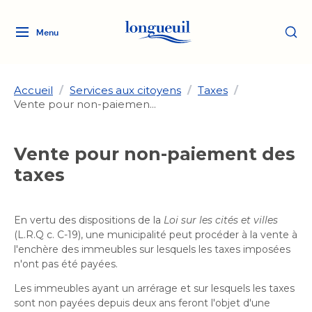
Menu
Logo
Fermer
de
la
Ville
Accueil
/
Services aux citoyens
/
Taxes
/
Vente pour non-paiemen...
de
Longueuil
Ma ville, ma propriété
lien
Vente pour non-paiement des
vers
Loisirs et culture
taxes
l'accueil
Aménagement et urbanisme
Aménagement et urbanisme
Rôle d'évaluation
Services de proximité
Quoi faire à Longueuil
Rôle d'évaluation
En vertu des dispositions de la
Arts et culture
Loi sur les cités et villes
Arts et culture
(L.R.Q c. C-19), une municipalité peut procéder à la vente à
Taxes
Taxes
l'enchère des immeubles sur lesquels les taxes imposées
Bibliothèques
Transition socioécologique
Activités artistiques et
Bibliothèques
n'ont pas été payées.
Déneigement
Déneigement
et mobilité
culturelles
Développement social
Les immeubles ayant un arrérage et sur lesquels les taxes
Développement social
Eau
sont non payées depuis deux ans feront l'objet d'une
Eau
Histoire et patrimoine