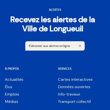
ALERTES
Recevez les alertes de la
Ville de Longueuil
S'abonner aux alertes en ligne
S'abonner aux alertes en ligne
À PROPOS
SERVICES
Actualités
Cartes interactives
Ouvre
Élus
Données ouvertes
dans
Ouvre
une
Emplois
Info-travaux
dans
nouvelle
une
Médias
Transport collectif
fenêtre
nouvelle