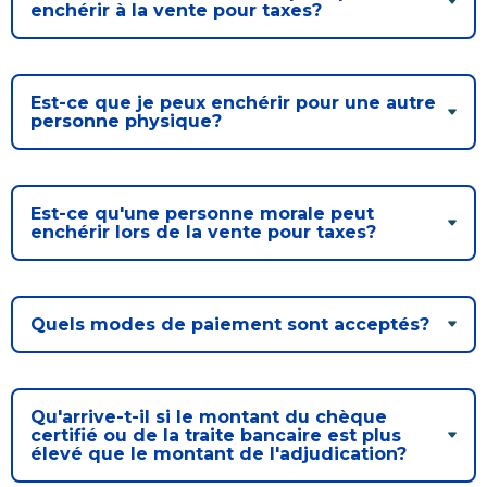
Bureau de l’éthique et de l’inspection
nouvelle
enchérir à la vente pour taxes?
dans
contractuelle
Bureau protecteur citoyen
fenêtre
une
Bureau protecteur citoyen
nouvelle
Centre-ville de Longueuil
fenêtre
Centre-ville de Longueuil
Est-ce que je peux enchérir pour une autre
personne physique?
Cour municipale et contravention
Cour municipale et contravention
Gouvernance et saine gestion
Gouvernance et saine gestion
Est-ce qu'une personne morale peut
Office de participation publique de Longueuil
Ouvre
enchérir lors de la vente pour taxes?
Office de participation publique de Longueuil
dans
Politiques municipales
une
Politiques municipales
nouvelle
Réclamations
Quels modes de paiement sont acceptés?
Réclamations
fenêtre
Vérificatrice générale
Vérificatrice générale
Qu'arrive-t-il si le montant du chèque
certifié ou de la traite bancaire est plus
élevé que le montant de l'adjudication?