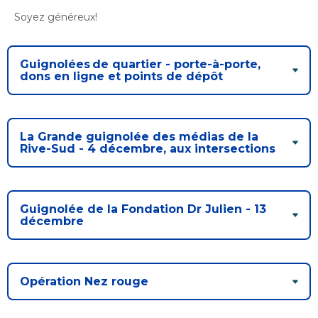
Bureau de l’éthique et de l’inspection
nouvelle
dans
contractuelle
Soyez généreux!
Bureau protecteur citoyen
fenêtre
une
Bureau protecteur citoyen
nouvelle
Centre-ville de Longueuil
fenêtre
Centre-ville de Longueuil
Guignolées de quartier - porte-à-porte,
dons en ligne et points de dépôt
Cour municipale et contravention
Cour municipale et contravention
Gouvernance et saine gestion
Gouvernance et saine gestion
La Grande guignolée des médias de la
Office de participation publique de Longueuil
Rive-Sud - 4 décembre, aux intersections
Ouvre
Office de participation publique de Longueuil
dans
Politiques municipales
une
Politiques municipales
nouvelle
Réclamations
Guignolée de la Fondation Dr Julien - 13
Réclamations
fenêtre
décembre
Vérificatrice générale
Vérificatrice générale
Opération Nez rouge