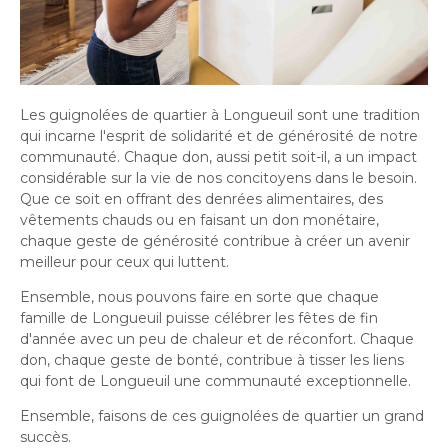
Histoire et patrimoine
Sécurité publique
Activités littéraires
Écocentres
Transition socioécologique et mobilité
Écocentres
Loisir et vie communautaire
Transition socioécologique et mobilité
Loisir et vie communautaire
Info-Travaux
Arbres, plantes et pelouse
Info-Travaux
Vie démocratique
Activités éducatives et de
Parcs et espaces verts
Arbres, plantes et pelouse
Service de police
Parcs et espaces verts
Matières résiduelles et collectes
Service de police
loisirs
Biodiversité et milieux naturels
Les guignolées de quartier à Longueuil sont une tradition
Matières résiduelles et collectes
Sports et saines habitudes de vie
Biodiversité et milieux naturels
Service sécurité incendie
qui incarne l'esprit de solidarité et de générosité de notre
Entreprises
Sports et saines habitudes de vie
Stationnements municipaux
Service sécurité incendie
Élus
Lutte aux changements climatiques
communauté. Chaque don, aussi petit soit-il, a un impact
Stationnements municipaux
Reconnaissance et soutien des organismes
Élus
Lutte aux changements climatiques
Activités sportives et plein
Sécurisation des rues locales
considérable sur la vie de nos concitoyens dans le besoin.
Reconnaissance et soutien des organismes
Voie publique
Sécurisation des rues locales
Demande d'accès à l'information
Que ce soit en offrant des denrées alimentaires, des
Mobilité durable
À propos de la Ville
air
Voie publique
Bénévolat
Demande d'accès à l'information
Mobilité durable
Développement économique
vêtements chauds ou en faisant un don monétaire,
Bénévolat
Ouvre
Développement économique
chaque geste de générosité contribue à créer un avenir
Instances décisionnelles
Verdissement et travaux de foresterie
Lutte à l'itinérance
dans
Instances décisionnelles
Verdissement et travaux de foresterie
meilleur pour ceux qui luttent.
Développement immobilier
Arts de la scène, spectacles
Lutte à l'itinérance
Ouvre
une
Développement immobilier
Actualités et publications
Participation citoyenne
Ensemble, nous pouvons faire en sorte que chaque
dans
Actualités et publications
nouvelle
Participation citoyenne
et festivals
Fournisseurs
famille de Longueuil puisse célébrer les fêtes de fin
une
Fournisseurs
Administration municipale
fenêtre
Procès-verbaux
d'année avec un peu de chaleur et de réconfort. Chaque
Administration municipale
nouvelle
Procès-verbaux
Gestion des matières résiduelles
don, chaque geste de bonté, contribue à tisser les liens
Gestion des matières résiduelles
Calendrier des événements
Approvisionnement
fenêtre
Projets particuliers
qui font de Longueuil une communauté exceptionnelle.
Ouvre
Approvisionnement
Projets particuliers
dans
Bureau de l’éthique et de l’inspection
Règlements municipaux
Ensemble, faisons de ces guignolées de quartier un grand
une
contractuelle
Règlements municipaux
Ouvre
succès.