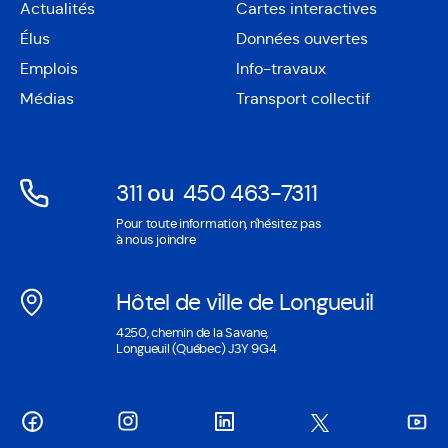
Actualités
Cartes interactives
Ouvre
Élus
Données ouvertes
dans
Ouvre
une
Emplois
Info-travaux
dans
nouvelle
une
Médias
Transport collectif
fenêtre
nouvelle
fenêtre
311
ou
450 463-7311
Ouvre
Ouvre
Pour toute information, n'hésitez pas
dans
dans
à nous joindre
une
une
nouvelle
nouvelle
Hôtel de ville de Longueuil
fenêtre
fenêtre
Ouvre
4250, chemin de la Savane,
dans
Longueuil (Québec) J3Y 9G4
une
nouvelle
fenêtre