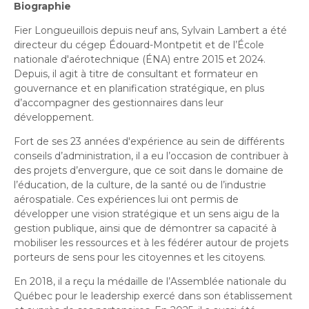
Bureau de l’éthique et de l’inspection
nouvelle
Biographie
dans
contractuelle
Bureau protecteur citoyen
fenêtre
une
Fier Longueuillois depuis neuf ans, Sylvain Lambert a été
Bureau protecteur citoyen
nouvelle
directeur du cégep Édouard-Montpetit et de l’École
Centre-ville de Longueuil
fenêtre
nationale d'aérotechnique (ÉNA) entre 2015 et 2024.
Centre-ville de Longueuil
Depuis, il agit à titre de consultant et formateur en
Cour municipale et contravention
gouvernance et en planification stratégique, en plus
Cour municipale et contravention
d’accompagner des gestionnaires dans leur
Gouvernance et saine gestion
développement.
Gouvernance et saine gestion
Office de participation publique de Longueuil
Fort de ses 23 années d'expérience au sein de différents
Ouvre
Office de participation publique de Longueuil
conseils d’administration, il a eu l’occasion de contribuer à
dans
Politiques municipales
des projets d’envergure, que ce soit dans le domaine de
une
Politiques municipales
l’éducation, de la culture, de la santé ou de l’industrie
nouvelle
Réclamations
aérospatiale. Ces expériences lui ont permis de
Réclamations
fenêtre
développer une vision stratégique et un sens aigu de la
Vérificatrice générale
gestion publique, ainsi que de démontrer sa capacité à
Vérificatrice générale
mobiliser les ressources et à les fédérer autour de projets
porteurs de sens pour les citoyennes et les citoyens.
En 2018, il a reçu la médaille de l’Assemblée nationale du
Québec pour le leadership exercé dans son établissement