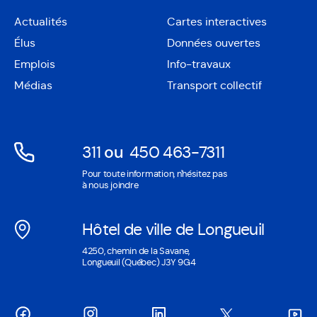
Actualités
Cartes interactives
Ouvre
Élus
Données ouvertes
dans
Ouvre
une
Emplois
Info-travaux
dans
nouvelle
une
Médias
Transport collectif
fenêtre
nouvelle
fenêtre
311
ou
450 463-7311
Ouvre
Ouvre
Pour toute information, n'hésitez pas
dans
dans
à nous joindre
une
une
nouvelle
nouvelle
Hôtel de ville de Longueuil
fenêtre
fenêtre
Ouvre
4250, chemin de la Savane,
dans
Longueuil (Québec) J3Y 9G4
une
nouvelle
fenêtre