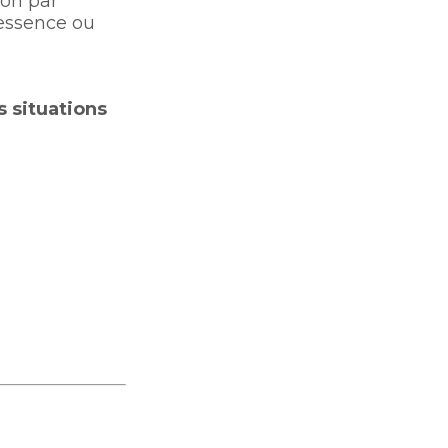
ion par
’essence ou
 situations