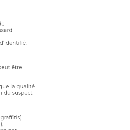
de
ssard,
d’identifié.
peut être
que la qualité
n du suspect.
affitis);
);