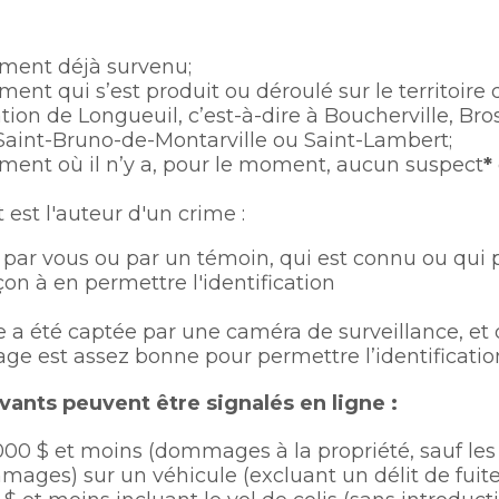
une
Politiques municipales
nouvelle
Réclamations
fenêtre
Réclamations
ment déjà survenu;
Vérificatrice générale
ent qui s’est produit ou déroulé sur le territoire 
Vérificatrice générale
tion de Longueuil, c’est-à-dire à Boucherville, Bro
Saint-Bruno-de-Montarville ou Saint-Lambert;
ent où il n’y a, pour le moment, aucun suspect
*
est l'auteur d'un crime :
u par vous ou par un témoin, qui est connu ou qui 
çon à en permettre l'identification
e a été captée par une caméra de surveillance, et 
age est assez bonne pour permettre l’identificatio
ivants peuvent être signalés en ligne :
00 $ et moins (dommages à la propriété, sauf les gr
ages) sur un véhicule (excluant un délit de fuite