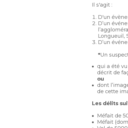
Il s'agit :
Bureau de l’éthique et de
l’inspection contractuelle
Ouvre
Bureau de l’éthique et de
D'un évène
dans
l’inspection contractuelle
Bureau protecteur citoyen
D’un événem
une
Bureau protecteur citoyen
l’aggloméra
nouvelle
Centre-ville de Longueuil
Longueuil, 
fenêtre
Centre-ville de Longueuil
D’un événem
Cour municipale et
contravention
*
Un suspect 
qui a été v
décrit de fa
ou
dont l’imag
de cette im
Les délits su
Méfait de 50
Méfait (domm