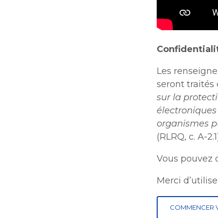
Confidentialit
Les renseigne
seront traité
sur la protec
électroniques
organismes pu
(RLRQ, c. A-2.1)
Vous pouvez c
Merci d’utilis
COMMENCER V