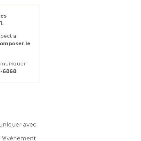
des
1.
pect a
omposer le
mmuniquer
7-6868
.
niquer avec
l'évènement