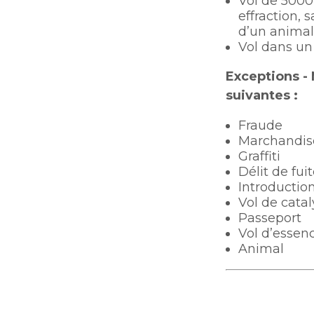
Vol de 5000 
effraction, 
d’un animal)
Vol dans un
Exceptions -
suivantes :
Fraude
Marchandis
Graffiti
Délit de fui
Introduction
Vol de cata
Passeport
Vol d’essen
Animal