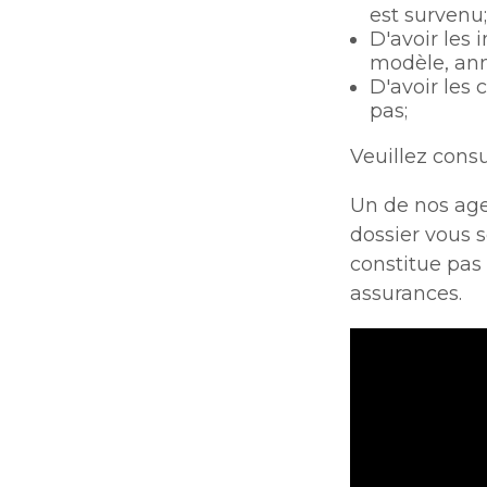
est survenu;
D'avoir les
modèle, ann
D'avoir les 
pas;
Veuillez consu
Un de nos age
dossier vous 
constitue pas
assurances.