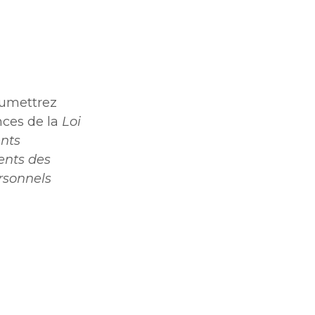
oumettrez
nces de la
Loi
ents
ents des
rsonnels