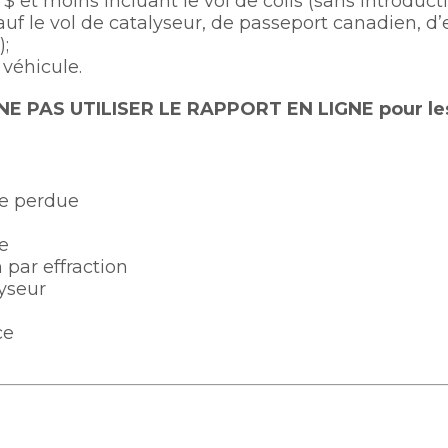
$ et moins incluant le vol de colis (sans introduct
sauf le vol de catalyseur, de passeport canadien, d
;
 véhicule.
 NE PAS UTILISER LE RAPPORT EN LIGNE pour les
e perdue
te
 par effraction
lyseur
ce