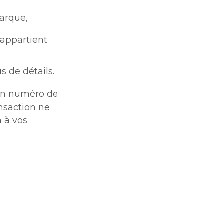
marque,
 appartient
s de détails.
 un numéro de
nsaction ne
n à vos