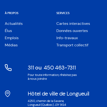
À PROPOS
SERVICES
Actualités
Cartes interactives
Ouvre
Élus
Données ouvertes
dans
Ouvre
une
Emplois
Info-travaux
dans
nouvelle
une
Médias
Transport collectif
fenêtre
nouvelle
fenêtre
311
ou
450 463-7311
Ouvre
Ouvre
Pour toute information, n'hésitez pas
dans
dans
à nous joindre
une
une
nouvelle
nouvelle
Hôtel de ville de Longueuil
fenêtre
fenêtre
Ouvre
4250, chemin de la Savane,
dans
Longueuil (Québec) J3Y 9G4